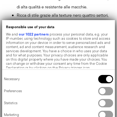
di alta qualità e resistente alle macchie.
Ricca di stile grazie alla texture nero quattro settori,
una fantasia distintiva e raffinata.
Responsible use of your data
Realizzata in misto poliestere e PVC: resistente,
our 1022 partners
We and
process your personal data, e.g. your
IP-number, using technology such as cookies to store and access
antigraffio, durevole, antibatterico e antiscivolo.
information on your device in order to serve personalized ads and
content, ad and content measurement, audience research and
Igienica e facile da pulire. Lavabile con spazzola e
services development. You have a choice in who uses your data
and for what purposes. Your privacy choices are only applicable
acqua calda non bollente.
on this digital property where you have made your choices. You
can change or withdraw your consent any time from the Cookie
Perfetta per decorare la tavola, un tocco moderno
Declaration or by clicking on the Privacy trigger icon.
e originale alla propria apparecchiatura.
Consent
If you allow, we would also like to:
Necessary
Selection
Collect information about your geographical location
which can be accurate to within several meters
Per una tavola trendy, per la colazione o per una cena a
Identify your device by actively scanning it for specific
Preferences
characteristics (fingerprinting)
due. Estremamente pratiche e gradevoli grazie alle
Find out more about how your personal data is processed and set
numerose trame e nuance di colore, con le tovagliette
Statistics
details section
your preferences in the
.
Sambonet è possibile personalizzare la tavola ogni
We use cookies to personalise content and ads, to provide social
Marketing
media features and to analyse our traffic. We also share