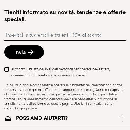
causare lesioni a chi lo utilizza o a chi si trova
Spedizione tracciabile
: una volta spedito l’ordine,
Tieniti informato su novità, tendenze e offerte
nelle vicinanze; è quindi fondamentale impiegarli
riceverai un link di tracciamento per monitorare la
speciali.
esclusivamente per lo scopo per cui sono stati
consegna.
Punto di ritiro
progettati. Per garantire un utilizzo sicuro, è
: in Italia è disponibile la consegna
Insert your email to register for the newsletters
presso Punto di Ritiro, selezionabile al checkout.
importante seguire alcune precauzioni che
Reso gratuito entro 30 giorni
dalla data di
aiutano a prevenire incidenti e danni, sia alle
spedizione/fatturazione seguendo la procedura
persone che agli oggetti. E' necessario dunque
Invia
indicata nella pagina
Politica di reso
.
considerare con la massima attenzione le
caratteristiche ed i materiali di cui sono costituiti
Autorizzo l'utilizzo dei miei dati personali per ricevere newsletters,
gli articoli, in particolare non utilizzare articoli non
comunicazioni di marketing a promozioni speciali
idonei per l'esposizione a elevate temperature
Ho più di 16 anni e acconsento a ricevere la newsletter di Sambonet con notizie,
(come ceramiche non adatte alla cottura in
tendenze, vendite speciali, offerte e altri annunci di marketing. Sono consapevole
che posso annullare l'iscrizione in qualsiasi momento con effetto per il futuro
forno) o sottoporli a condizioni termiche superiori
tramite il link di annullamento dell'iscrizione nella newsletter o la funzione di
a quelle raccomandate. Gli articoli in ceramica o
annullamento dell'iscrizione su questa pagina. Ulteriori informazioni sono
disponibili qui:
privacy
vetro sono fragili, è essenziale quindi maneggiarli
POSSIAMO AIUTARTI?
con cura, evitando urti, cadute o il
posizionamento di oggetti pesanti o appuntiti