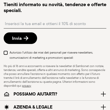
Tieniti informato su novità, tendenze e offerte
nelle vicinanze; è quindi fondamentale impiegarli
riceverai un link di tracciamento per monitorare la
speciali.
esclusivamente per lo scopo per cui sono stati
consegna.
Punto di ritiro
progettati. Per garantire un utilizzo sicuro, è
: in Italia è disponibile la consegna
Insert your email to register for the newsletters
presso Punto di Ritiro, selezionabile al checkout.
importante seguire alcune precauzioni che
Reso gratuito entro 30 giorni
dalla data di
aiutano a prevenire incidenti e danni, sia alle
spedizione/fatturazione seguendo la procedura
persone che agli oggetti. E' necessario dunque
Invia
indicata nella pagina
Politica di reso
.
considerare con la massima attenzione le
caratteristiche ed i materiali di cui sono costituiti
Autorizzo l'utilizzo dei miei dati personali per ricevere newsletters,
gli articoli, in particolare non utilizzare articoli non
comunicazioni di marketing a promozioni speciali
idonei per l'esposizione a elevate temperature
Ho più di 16 anni e acconsento a ricevere la newsletter di Sambonet con notizie,
(come ceramiche non adatte alla cottura in
tendenze, vendite speciali, offerte e altri annunci di marketing. Sono consapevole
che posso annullare l'iscrizione in qualsiasi momento con effetto per il futuro
forno) o sottoporli a condizioni termiche superiori
tramite il link di annullamento dell'iscrizione nella newsletter o la funzione di
a quelle raccomandate. Gli articoli in ceramica o
annullamento dell'iscrizione su questa pagina. Ulteriori informazioni sono
disponibili qui:
privacy
vetro sono fragili, è essenziale quindi maneggiarli
POSSIAMO AIUTARTI?
con cura, evitando urti, cadute o il
posizionamento di oggetti pesanti o appuntiti
AZIENDA & LEGALE
sopra di essi. Prima di ogni utilizzo, è buona