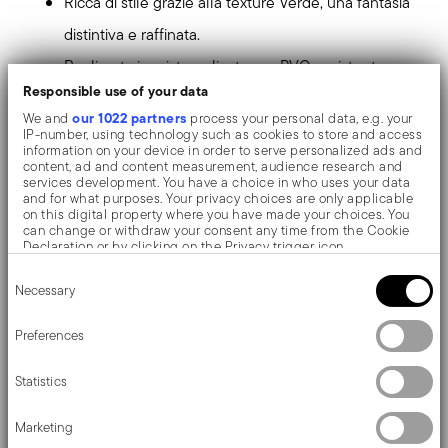
Ricca di stile grazie alla texture Verde, una fantasia
distintiva e raffinata.
Realizzata in misto poliestere e PVC: resistente,
Responsible use of your data
antigraffio, durevole, antibatterico e antiscivolo.
our 1022 partners
We and
process your personal data, e.g. your
Realizzata in tessuto misto poliestere e PVC,
IP-number, using technology such as cookies to store and access
information on your device in order to serve personalized ads and
materiale resistente, antigraffio, durevole,
content, ad and content measurement, audience research and
services development. You have a choice in who uses your data
antibatterico e antiscivolo. Igienica e facile da
and for what purposes. Your privacy choices are only applicable
on this digital property where you have made your choices. You
pulire, lavabile con spazzola e acqua calda non
can change or withdraw your consent any time from the Cookie
Declaration or by clicking on the Privacy trigger icon.
bollente.
Consent
If you allow, we would also like to:
Necessary
Selection
Collect information about your geographical location
Per una tavola trendy, per la colazione o per una cena a
which can be accurate to within several meters
Identify your device by actively scanning it for specific
Preferences
due. Estremamente pratiche e gradevoli grazie alle
characteristics (fingerprinting)
Find out more about how your personal data is processed and set
numerose trame e nuance di colore, con le tovagliette
Statistics
details section
your preferences in the
.
Sambonet è possibile personalizzare la tavola ogni
We use cookies to personalise content and ads, to provide social
Marketing
media features and to analyse our traffic. We also share
giorno!
information about your use of our site with our social media,