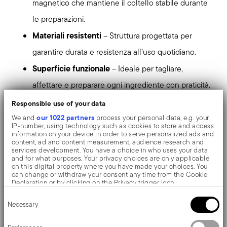
magnetico che mantiene il coltello stabile durante
le preparazioni.
Materiali resistenti
– Struttura progettata per
garantire durata e resistenza all’uso quotidiano.
Superficie funzionale
– Ideale per tagliare,
affettare e preparare ogni ingrediente con praticità.
Design coordinato Black Edge
– Estetica
Responsible use of your data
moderna e total black perfettamente abbinata alla
our 1022 partners
We and
process your personal data, e.g. your
IP-number, using technology such as cookies to store and access
collezione.
information on your device in order to serve personalized ads and
content, ad and content measurement, audience research and
Massima stabilità
– Struttura solida per lavorare in
services development. You have a choice in who uses your data
and for what purposes. Your privacy choices are only applicable
sicurezza su ogni piano cucina.
on this digital property where you have made your choices. You
can change or withdraw your consent any time from the Cookie
Perfetto per uso quotidiano
Declaration or by clicking on the Privacy trigger icon.
– Pensato per un
Consent
If you allow, we would also like to:
utilizzo pratico e continuo, sia domestico che
Necessary
Selection
Collect information about your geographical location
professionale.
which can be accurate to within several meters
Identify your device by actively scanning it for specific