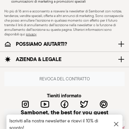
comunicazioni di marketing a promozioni speciali
progettati. Per garantire un utilizzo sicuro, è
importante seguire alcune precauzioni che
Ho più di 16 anni e acconsento a ricevere la newsletter di Sambonet con notizie,
tendenze, vendite speciali, offerte e altri annunci di marketing. Sono consapevole
aiutano a prevenire incidenti e danni, sia alle
che posso annullare l'iscrizione in qualsiasi momento con effetto per il futuro
tramite il link di annullamento dell'iscrizione nella newsletter o la funzione di
persone che agli oggetti. E' necessario dunque
annullamento dell'iscrizione su questa pagina. Ulteriori informazioni sono
considerare con la massima attenzione le
disponibili qui:
privacy
caratteristiche ed i materiali di cui sono costituiti
POSSIAMO AIUTARTI?
gli articoli, in particolare non utilizzare articoli non
idonei per l'esposizione a elevate temperature
AZIENDA & LEGALE
(come ceramiche non adatte alla cottura in
forno) o sottoporli a condizioni termiche superiori
a quelle raccomandate. Gli articoli in ceramica o
REVOCA DEL CONTRATTO
vetro sono fragili, è essenziale quindi maneggiarli
con cura, evitando urti, cadute o il
Tieniti informato
posizionamento di oggetti pesanti o appuntiti
sopra di essi. Prima di ogni utilizzo, è buona
Sambonet, the best for you guest
norma controllare che non vi siano crepe,
Iscriviti alla nostra newsletter e ricevi il 10% di
schegge o altri danni che potrebbero
sconto!