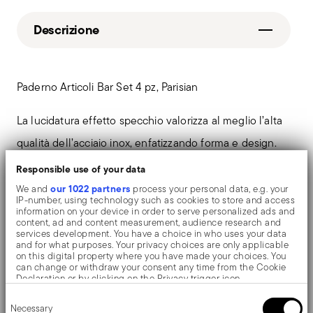
Descrizione
Paderno Articoli Bar Set 4 pz, Parisian
La lucidatura effetto specchio valorizza al meglio l’alta
qualità dell’acciaio inox, enfatizzando forma e design.
Le superfici vengono lucidate con l’ausilio di additivi e
Responsible use of your data
spazzole meccaniche di diversa grana e materiali, che
our 1022 partners
We and
process your personal data, e.g. your
IP-number, using technology such as cookies to store and access
levigano l’acciaio inossidabile fino a conferire
information on your device in order to serve personalized ads and
content, ad and content measurement, audience research and
un’elevata lucentezza. L’oggetto si arricchisce di riflessi
services development. You have a choice in who uses your data
and for what purposes. Your privacy choices are only applicable
che lo rendono ancora più prezioso.
on this digital property where you have made your choices. You
can change or withdraw your consent any time from the Cookie
Declaration or by clicking on the Privacy trigger icon.
Consent
If you allow, we would also like to:
Necessary
Selection