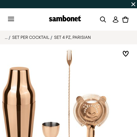
SALDI ESTIVI
Fino al -50% | Ordini dal 7 al 16 agosto: spe
Accedi
Menu
...
SET PER COCKTAIL
SET 4 PZ, PARISIAN
List