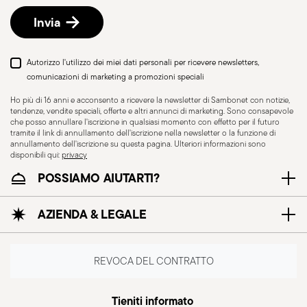
Per tutto l‘anno
spedizione/fatturazione seguendo la procedura
Invia
indicata nella pagina
Politica di reso
.
Autorizzo l'utilizzo dei miei dati personali per ricevere newsletters,
comunicazioni di marketing a promozioni speciali
Ho più di 16 anni e acconsento a ricevere la newsletter di Sambonet con notizie,
tendenze, vendite speciali, offerte e altri annunci di marketing. Sono consapevole
che posso annullare l'iscrizione in qualsiasi momento con effetto per il futuro
tramite il link di annullamento dell'iscrizione nella newsletter o la funzione di
annullamento dell'iscrizione su questa pagina. Ulteriori informazioni sono
disponibili qui:
privacy
POSSIAMO AIUTARTI?
AZIENDA & LEGALE
REVOCA DEL CONTRATTO
Tieniti informato