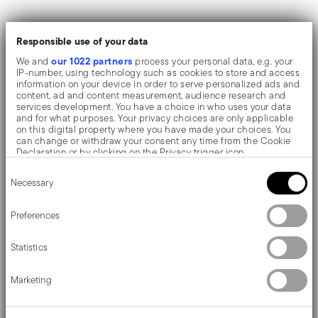
Il coltello monoblocco viene realizzato come un unico
Responsible use of your data
pezzo di acciaio. A differenza del coltello a manico
our 1022 partners
We and
process your personal data, e.g. your
cavo, composto da due parti, qui non si notano
IP-number, using technology such as cookies to store and access
information on your device in order to serve personalized ads and
interruzioni tra il manico e lama e, impugnando queste
content, ad and content measurement, audience research and
services development. You have a choice in who uses your data
tipologie di coltelli, si percepisce una piacevole
and for what purposes. Your privacy choices are only applicable
on this digital property where you have made your choices. You
sensazione di pesantezza e solidità.
can change or withdraw your consent any time from the Cookie
Declaration or by clicking on the Privacy trigger icon.
Consent
If you allow, we would also like to:
Linee che disegnano un movimento di torsione leggero
Necessary
Selection
Collect information about your geographical location
which can be accurate to within several meters
e al contempo ben definito. Le forme esprimono tutta
Identify your device by actively scanning it for specific
Preferences
characteristics (fingerprinting)
l'eleganza e la raffinatezza del design Sambonet.
Find out more about how your personal data is processed and set
Statistics
details section
your preferences in the
.
We use cookies to personalise content and ads, to provide social
Marketing
media features and to analyse our traffic. We also share
Dettagli
information about your use of our site with our social media,
advertising and analytics partners who may combine it with other
Sambonet
information that you’ve provided to them or that they’ve collected