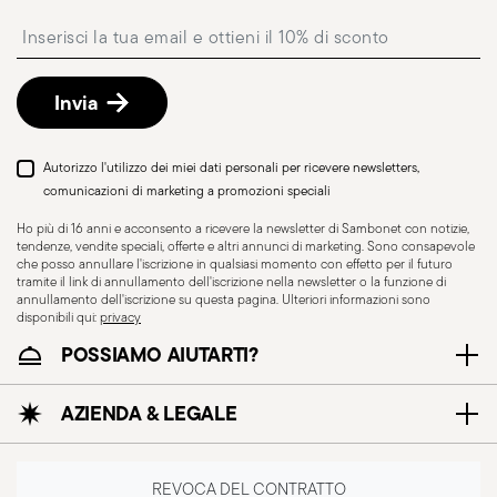
Punto di ritiro
: in Italia è disponibile la consegna
Insert your email to register for the newsletters
presso Punto di Ritiro, selezionabile al checkout.
Reso gratuito entro 30 giorni
dalla data di
spedizione/fatturazione seguendo la procedura
Invia
indicata nella pagina
Politica di reso
.
Autorizzo l'utilizzo dei miei dati personali per ricevere newsletters,
comunicazioni di marketing a promozioni speciali
Ho più di 16 anni e acconsento a ricevere la newsletter di Sambonet con notizie,
tendenze, vendite speciali, offerte e altri annunci di marketing. Sono consapevole
che posso annullare l'iscrizione in qualsiasi momento con effetto per il futuro
tramite il link di annullamento dell'iscrizione nella newsletter o la funzione di
annullamento dell'iscrizione su questa pagina. Ulteriori informazioni sono
disponibili qui:
privacy
POSSIAMO AIUTARTI?
Resistente al lavaggio
AZIENDA & LEGALE
in lavastoviglie
REVOCA DEL CONTRATTO