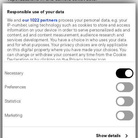
Responsible use of your data
Il coltello monoblocco viene realizzato come un unico
our 1022 partners
We and
process your personal data, e.g. your
IP-number, using technology such as cookies to store and access
pezzo di acciaio. A differenza del coltello a manico
information on your device in order to serve personalized ads and
content, ad and content measurement, audience research and
cavo, composto da due parti, qui non si notano
services development. You have a choice in who uses your data
and for what purposes. Your privacy choices are only applicable
interruzioni tra il manico e lama e, impugnando queste
on this digital property where you have made your choices. You
can change or withdraw your consent any time from the Cookie
tipologie di coltelli, si percepisce una piacevole
Declaration or by clicking on the Privacy trigger icon.
sensazione di pesantezza e solidità.
Consent
If you allow, we would also like to:
Necessary
Selection
Collect information about your geographical location
which can be accurate to within several meters
Un design essenziale e minimalista che produce un
Identify your device by actively scanning it for specific
Preferences
characteristics (fingerprinting)
forte impatto emozionale. La sinuosa forma a goccia di
Find out more about how your personal data is processed and set
Statistics
details section
your preferences in the
.
Sambonet Taste invita a provarla!
We use cookies to personalise content and ads, to provide social
Marketing
media features and to analyse our traffic. We also share
information about your use of our site with our social media,
advertising and analytics partners who may combine it with other
Dettagli
information that you’ve provided to them or that they’ve collected
Show details
from your use of their services.