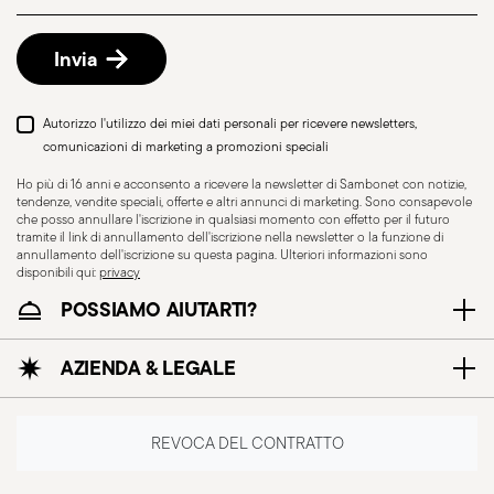
Reso gratuito entro 30 giorni
dalla data di
spedizione/fatturazione seguendo la procedura
Invia
indicata nella pagina
Politica di reso
.
Autorizzo l'utilizzo dei miei dati personali per ricevere newsletters,
comunicazioni di marketing a promozioni speciali
Ho più di 16 anni e acconsento a ricevere la newsletter di Sambonet con notizie,
tendenze, vendite speciali, offerte e altri annunci di marketing. Sono consapevole
che posso annullare l'iscrizione in qualsiasi momento con effetto per il futuro
tramite il link di annullamento dell'iscrizione nella newsletter o la funzione di
annullamento dell'iscrizione su questa pagina. Ulteriori informazioni sono
disponibili qui:
privacy
POSSIAMO AIUTARTI?
AZIENDA & LEGALE
Resistente al lavaggio
in lavastoviglie
REVOCA DEL CONTRATTO