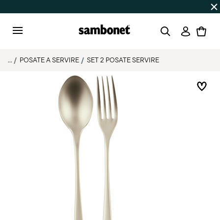
SALDI ESTIVI
Fino al -50% | Ordini dal 7 al 16 agosto: spe
Accedi
Menu
...
POSATE A SERVIRE
SET 2 POSATE SERVIRE
List