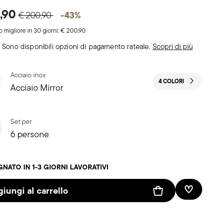
Price reduced from
to
4,90
-43%
€ 200,90
o migliore in 30 giorni:
€ 200,90
Sono disponibili opzioni di pagamento rateale.
Scopri di più
Acciaio inox
4 COLORI
Acciaio Mirror
Set per
6 persone
NATO IN 1-3 GIORNI LAVORATIVI
iungi al carrello
Lista des