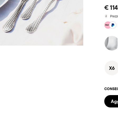
€ 11
Prezz
X6
CONSEG
Agg