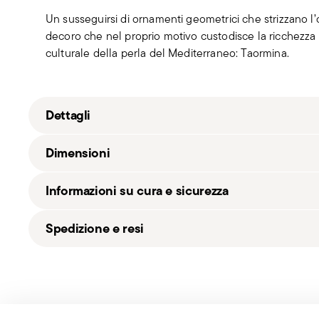
Un susseguirsi di ornamenti geometrici che strizzano l’oc
decoro che nel proprio motivo custodisce la ricchezza a
culturale della perla del Mediterraneo: Taormina.
Dettagli
Sambonet
Dimensioni
Taormina
Acciaio inox
Informazioni su cura e sicurezza
Acciaio Mirror
52566-N1
2,39 kg
Spedizione e resi
8014808477515
59,40 cm
2022
35,60 cm
Spedizione gratuita
per ordini superiori a €69,90 (Ital
30
5,40 cm
£135 (Regno Unito). Dettagli completi nella pagina
Sp
6
2,39 kg
Spedizione veloce
: per prodotti disponibili in magaz
6 cucchiai tavola, 6 forchette ta
11,4000 dm³
generalmente 1–3 giorni lavorativi.
Services
cucchiaini tè
Footer