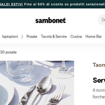
SALDI ESTIVI
Fino al 50% di sconto su prodotti selezionat
Ce
Ispirazioni
|
Posate
Tavola & Servire
Cucina
Home Bar
a 30 posate
Taor
Ser
6 cucch
forche