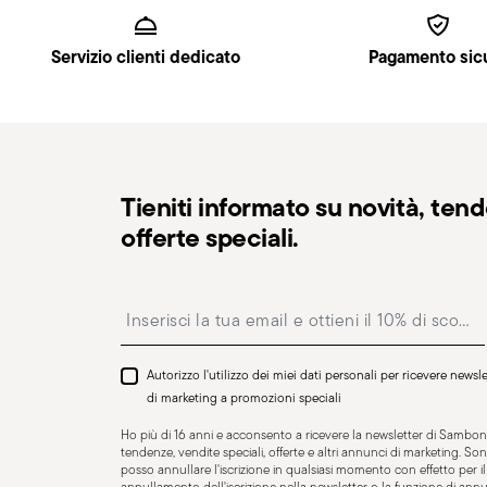
Spedizione tracciabile
: una volta spedito l’ordine, r
Per tutto l‘anno
la consegna.
Monoblocco
Servizio clienti dedicato
Pagamento sic
Punto di ritiro
: in Italia è disponibile la consegna pre
Reso gratuito entro 30 giorni
dalla data di spedizio
nella pagina
Politica di reso
.
Tieniti informato su novità, ten
offerte speciali.
Insert your email to register for the newsletters
Resistente al lavaggio in
lavastoviglie
Autorizzo l'utilizzo dei miei dati personali per ricevere news
di marketing a promozioni speciali
Ho più di 16 anni e acconsento a ricevere la newsletter di Sambone
tendenze, vendite speciali, offerte e altri annunci di marketing. 
posso annullare l'iscrizione in qualsiasi momento con effetto per il f
CUTLERY+KNIVES - La posateria deve essere utilizzata
annullamento dell'iscrizione nella newsletter o la funzione di an