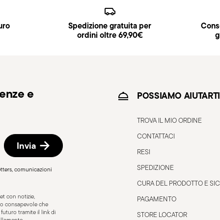
iceverai un link di tracciamento per monitorare
uro
Spedizione gratuita per
Conse
sso Punto di Ritiro, selezionabile al checkout.
ordini oltre 69,90€
g
ne/fatturazione seguendo la procedura indicata
denze e
POSSIAMO AIUTARTI
TROVA IL MIO ORDINE
CONTATTACI
Invia
RESI
SPEDIZIONE
letters, comunicazioni
CURA DEL PRODOTTO E SI
t con notizie,
PAGAMENTO
Sono consapevole che
uturo tramite il link di
 e maneggiata con attenzione per
STORE LOCATOR
nullamento