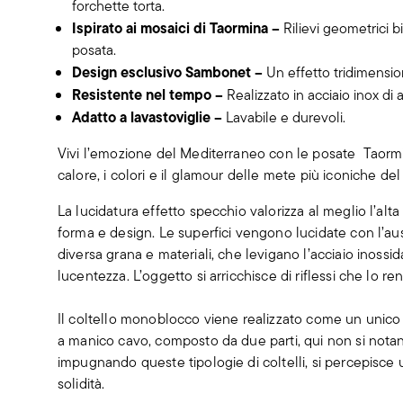
forchette torta.
Ispirato ai mosaici di Taormina –
Rilievi geometrici b
posata.
Design esclusivo Sambonet –
Un effetto tridimensio
Resistente nel tempo –
Realizzato in acciaio inox di a
Adatto a lavastoviglie –
Lavabile e durevoli.
Vivi l’emozione del Mediterraneo con le posate Taormi
calore, i colori e il glamour delle mete più iconiche del
La lucidatura effetto specchio valorizza al meglio l’alta
forma e design. Le superfici vengono lucidate con l’aus
diversa grana e materiali, che levigano l’acciaio inossid
lucentezza. L’oggetto si arricchisce di riflessi che lo r
Il coltello monoblocco viene realizzato come un unico p
a manico cavo, composto da due parti, qui non si notano
impugnando queste tipologie di coltelli, si percepisce
solidità.