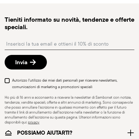
generalmente 1–3 giorni lavorativi.
Spedizione tracciabile
: una volta spedito l’ordine,
Tieniti informato su novità, tendenze e offerte
riceverai un link di tracciamento per monitorare la
speciali.
consegna.
Punto di ritiro
: in Italia è disponibile la consegna
Insert your email to register for the newsletters
presso Punto di Ritiro, selezionabile al checkout.
Reso gratuito entro 30 giorni
dalla data di
spedizione/fatturazione seguendo la procedura
Invia
indicata nella pagina
Politica di reso
.
Autorizzo l'utilizzo dei miei dati personali per ricevere newsletters,
comunicazioni di marketing a promozioni speciali
Ho più di 16 anni e acconsento a ricevere la newsletter di Sambonet con notizie,
tendenze, vendite speciali, offerte e altri annunci di marketing. Sono consapevole
che posso annullare l'iscrizione in qualsiasi momento con effetto per il futuro
tramite il link di annullamento dell'iscrizione nella newsletter o la funzione di
annullamento dell'iscrizione su questa pagina. Ulteriori informazioni sono
disponibili qui:
privacy
POSSIAMO AIUTARTI?