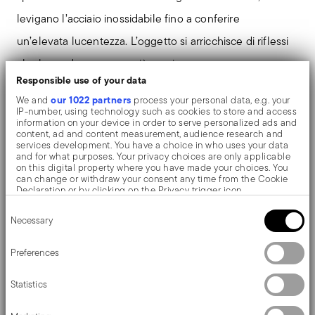
levigano l’acciaio inossidabile fino a conferire
un’elevata lucentezza. L’oggetto si arricchisce di riflessi
che lo rendono ancora più prezioso.
Responsible use of your data
our 1022 partners
We and
process your personal data, e.g. your
Il coltello monoblocco viene realizzato come un unico
IP-number, using technology such as cookies to store and access
information on your device in order to serve personalized ads and
pezzo di acciaio. A differenza del coltello a manico
content, ad and content measurement, audience research and
services development. You have a choice in who uses your data
cavo, composto da due parti, qui non si notano
and for what purposes. Your privacy choices are only applicable
on this digital property where you have made your choices. You
interruzioni tra il manico e lama e, impugnando queste
can change or withdraw your consent any time from the Cookie
Declaration or by clicking on the Privacy trigger icon.
tipologie di coltelli, si percepisce una piacevole
Consent
If you allow, we would also like to:
sensazione di pesantezza e solidità.
Necessary
Selection
Collect information about your geographical location
which can be accurate to within several meters
Identify your device by actively scanning it for specific
Preferences
Disegnata da Anna Castelli Ferrieri, Hannah è la
characteristics (fingerprinting)
Find out more about how your personal data is processed and set
rivisitazione del classico, vincitrice nel 1994 del
Statistics
details section
your preferences in the
.
prestigioso Compasso D'oro ADI.
We use cookies to personalise content and ads, to provide social