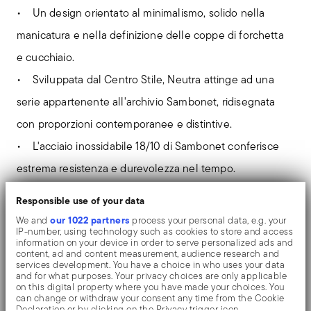
• Un design orientato al minimalismo, solido nella
manicatura e nella definizione delle coppe di forchetta
e cucchiaio.
• Sviluppata dal Centro Stile, Neutra attinge ad una
serie appartenente all'archivio Sambonet, ridisegnata
con proporzioni contemporanee e distintive.
• L'acciaio inossidabile 18/10 di Sambonet conferisce
estrema resistenza e durevolezza nel tempo.
• L'affascinante finitura Antique conferisce alle
Responsible use of your data
superfici una raffinata resa opaca, mentre la
our 1022 partners
We and
process your personal data, e.g. your
IP-number, using technology such as cookies to store and access
colorazione PVD Champagne aggiunge uno stile
information on your device in order to serve personalized ads and
content, ad and content measurement, audience research and
estremamente originale. Posate lavabili in lavastoviglie.
services development. You have a choice in who uses your data
and for what purposes. Your privacy choices are only applicable
on this digital property where you have made your choices. You
Texture e colore possono essere combinate tra loro,
can change or withdraw your consent any time from the Cookie
Declaration or by clicking on the Privacy trigger icon.