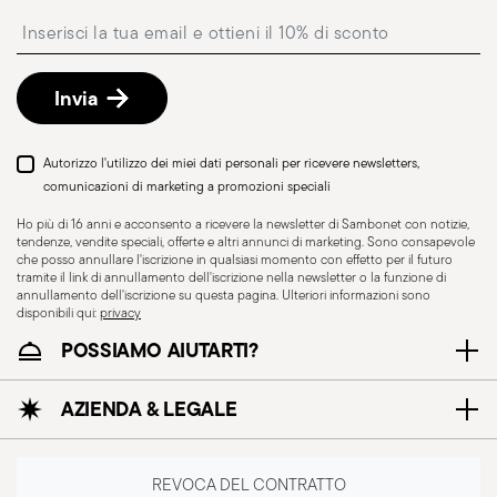
Punto di ritiro
: in Italia è disponibile la consegna
Insert your email to register for the newsletters
presso Punto di Ritiro, selezionabile al checkout.
Reso gratuito entro 30 giorni
dalla data di
spedizione/fatturazione seguendo la procedura
Invia
indicata nella pagina
Politica di reso
.
Autorizzo l'utilizzo dei miei dati personali per ricevere newsletters,
comunicazioni di marketing a promozioni speciali
Ho più di 16 anni e acconsento a ricevere la newsletter di Sambonet con notizie,
tendenze, vendite speciali, offerte e altri annunci di marketing. Sono consapevole
che posso annullare l'iscrizione in qualsiasi momento con effetto per il futuro
tramite il link di annullamento dell'iscrizione nella newsletter o la funzione di
annullamento dell'iscrizione su questa pagina. Ulteriori informazioni sono
disponibili qui:
privacy
POSSIAMO AIUTARTI?
AZIENDA & LEGALE
Adatto al lavaggio in
lavastoviglie
REVOCA DEL CONTRATTO