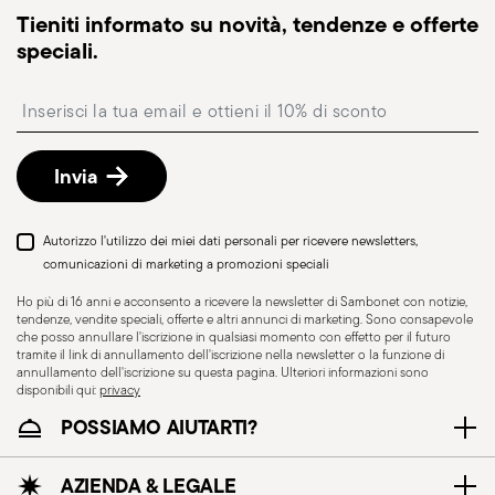
Spedizione tracciabile
: una volta spedito l’ordine,
Tieniti informato su novità, tendenze e offerte
riceverai un link di tracciamento per monitorare la
speciali.
consegna.
Punto di ritiro
: in Italia è disponibile la consegna
Insert your email to register for the newsletters
presso Punto di Ritiro, selezionabile al checkout.
Reso gratuito entro 30 giorni
dalla data di
spedizione/fatturazione seguendo la procedura
Invia
indicata nella pagina
Politica di reso
.
Autorizzo l'utilizzo dei miei dati personali per ricevere newsletters,
comunicazioni di marketing a promozioni speciali
Ho più di 16 anni e acconsento a ricevere la newsletter di Sambonet con notizie,
tendenze, vendite speciali, offerte e altri annunci di marketing. Sono consapevole
che posso annullare l'iscrizione in qualsiasi momento con effetto per il futuro
tramite il link di annullamento dell'iscrizione nella newsletter o la funzione di
annullamento dell'iscrizione su questa pagina. Ulteriori informazioni sono
disponibili qui:
privacy
POSSIAMO AIUTARTI?
Resistente al lavaggio
AZIENDA & LEGALE