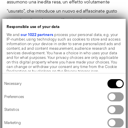
assumono una inedita resa, un effetto volutamente
“usurato”, che introduce un nuovo ed affascinate gusto
in tavola e di tendenza per l’interior design
Responsible use of your data
contemporaneo.
our 1022 partners
We and
process your personal data, e.g. your
IP-number, using technology such as cookies to store and access
information on your device in order to serve personalized ads and
Il coltello monoblocco viene realizzato come un unico
content, ad and content measurement, audience research and
services development. You have a choice in who uses your data
pezzo di acciaio. A differenza del coltello a manico
and for what purposes. Your privacy choices are only applicable
on this digital property where you have made your choices. You
cavo, composto da due parti, qui non si notano
can change or withdraw your consent any time from the Cookie
Declaration or by clicking on the Privacy trigger icon.
interruzioni tra il manico e lama e, impugnando queste
Consent
If you allow, we would also like to:
tipologie di coltelli, si percepisce una piacevole
Necessary
Selection
Collect information about your geographical location
which can be accurate to within several meters
sensazione di pesantezza e solidità.
Identify your device by actively scanning it for specific
Preferences
characteristics (fingerprinting)
Find out more about how your personal data is processed and set
Con la sua semplice raffinatezza, ancora oggi Baguette
Statistics
details section
your preferences in the
.
porta in tavola l'eleganza della posateria tipica di inizio
We use cookies to personalise content and ads, to provide social
Marketing
media features and to analyse our traffic. We also share
900.