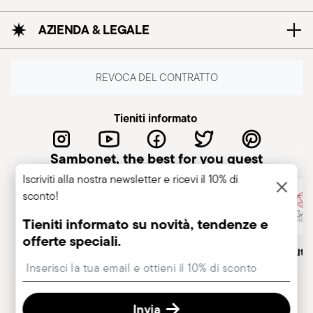
AZIENDA & LEGALE
REVOCA DEL CONTRATTO
Tieniti informato
Sambonet, the best for you guest
Iscriviti alla nostra newsletter e ricevi il 10% di
sconto!
Tieniti informato su novità, tendenze e
offerte speciali.
Azienda italiana
Marchio Storico, dal 1856
Socio Alt
Insert your email to register for the newsletters
Invia