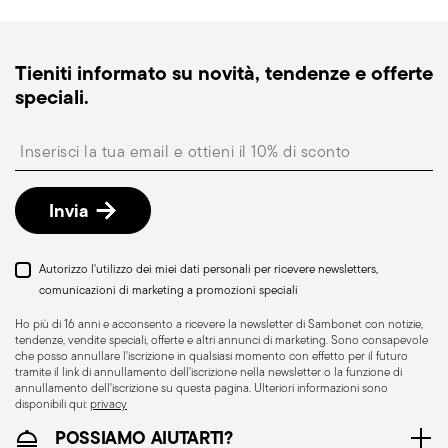
magazzino, la spedizione standard richiede
generalmente 1–3 giorni lavorativi.
Spedizione tracciabile
: una volta spedito l’ordine,
Tieniti informato su novità, tendenze e offerte
riceverai un link di tracciamento per monitorare la
speciali.
consegna.
Punto di ritiro
: in Italia è disponibile la consegna
Insert your email to register for the newsletters
presso Punto di Ritiro, selezionabile al checkout.
Reso gratuito entro 30 giorni
dalla data di
spedizione/fatturazione seguendo la procedura
Invia
indicata nella pagina
Politica di reso
.
Autorizzo l'utilizzo dei miei dati personali per ricevere newsletters,
comunicazioni di marketing a promozioni speciali
Ho più di 16 anni e acconsento a ricevere la newsletter di Sambonet con notizie,
tendenze, vendite speciali, offerte e altri annunci di marketing. Sono consapevole
che posso annullare l'iscrizione in qualsiasi momento con effetto per il futuro
tramite il link di annullamento dell'iscrizione nella newsletter o la funzione di
annullamento dell'iscrizione su questa pagina. Ulteriori informazioni sono
disponibili qui:
privacy
POSSIAMO AIUTARTI?