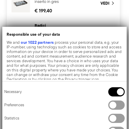
inserto in gres
VEDI
€ 199,40
Radici
Vassoio grande con
Responsible use of your data
inserto in gres
VEDI
our 1022 partners
We and
process your personal data, e.g. your
€ 199,40
IP-number, using technology such as cookies to store and access
information on your device in order to serve personalized ads and
content, ad and content measurement, audience research and
services development. You have a choice in who uses your data
and for what purposes. Your privacy choices are only applicable
Descrizione
on this digital property where you have made your choices. You
can change or withdraw your consent any time from the Cookie
Declaration or by clicking on the Privacy trigger icon.
Consent
If you allow, we would also like to:
Necessary
Selection
Sambonet Radici Inserto per vassoio - Rettangolare -
Collect information about your geographical location
which can be accurate to within several meters
52,5 cm x 32,0 cm
Identify your device by actively scanning it for specific
Preferences
characteristics (fingerprinting)
Find out more about how your personal data is processed and set
Ispirati al design geometrico degli anni Settanta, gli
Statistics
details section
your preferences in the
.
elementi di Radici aggiungono bellezza alla tavola.
We use cookies to personalise content and ads, to provide social