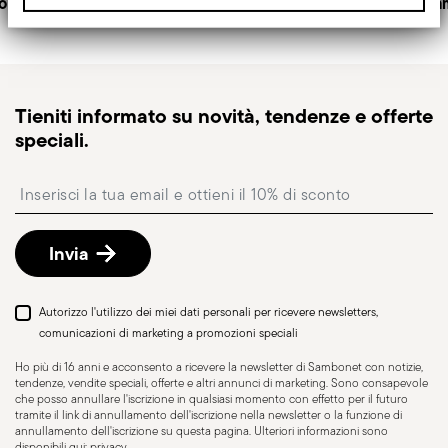
o gratuiti
Servizio clienti dedicato
Pagam
Spedizione veloce
: per prodotti disponibili in
magazzino, la spedizione standard richiede
generalmente 1–3 giorni lavorativi.
Spedizione tracciabile
: una volta spedito l’ordine,
Tieniti informato su novità, tendenze e offerte
riceverai un link di tracciamento per monitorare la
speciali.
consegna.
Punto di ritiro
: in Italia è disponibile la consegna
Insert your email to register for the newsletters
presso Punto di Ritiro, selezionabile al checkout.
Reso gratuito entro 30 giorni
dalla data di
spedizione/fatturazione seguendo la procedura
Invia
indicata nella pagina
Politica di reso
.
Autorizzo l'utilizzo dei miei dati personali per ricevere newsletters,
comunicazioni di marketing a promozioni speciali
Ho più di 16 anni e acconsento a ricevere la newsletter di Sambonet con notizie,
tendenze, vendite speciali, offerte e altri annunci di marketing. Sono consapevole
che posso annullare l'iscrizione in qualsiasi momento con effetto per il futuro
tramite il link di annullamento dell'iscrizione nella newsletter o la funzione di
annullamento dell'iscrizione su questa pagina. Ulteriori informazioni sono
disponibili qui:
privacy