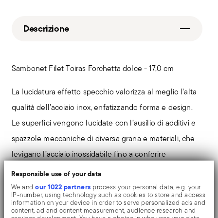
Descrizione
Sambonet Filet Toiras Forchetta dolce - 17,0 cm
La lucidatura effetto specchio valorizza al meglio l’alta
qualità dell’acciaio inox, enfatizzando forma e design.
Le superfici vengono lucidate con l’ausilio di additivi e
spazzole meccaniche di diversa grana e materiali, che
levigano l’acciaio inossidabile fino a conferire
un’elevata lucentezza. L’oggetto si arricchisce di riflessi
Responsible use of your data
che lo rendono ancora più prezioso.
our 1022 partners
We and
process your personal data, e.g. your
IP-number, using technology such as cookies to store and access
information on your device in order to serve personalized ads and
content, ad and content measurement, audience research and
Nelle posate Filet Toiras si incontrano il raffinato