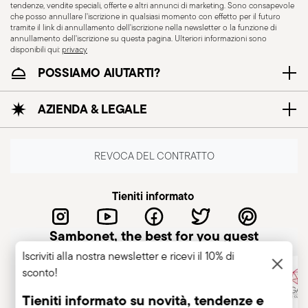
tendenze, vendite speciali, offerte e altri annunci di marketing. Sono consapevole
che posso annullare l'iscrizione in qualsiasi momento con effetto per il futuro
tramite il link di annullamento dell'iscrizione nella newsletter o la funzione di
annullamento dell'iscrizione su questa pagina. Ulteriori informazioni sono
disponibili qui:
privacy
POSSIAMO AIUTARTI?
Resistente al lavaggio
AZIENDA & LEGALE
in lavastoviglie
REVOCA DEL CONTRATTO
CUTLERY - La posateria deve essere utilizzata e
maneggiata con attenzione, si riportano di
Tieniti informato
seguito alcune indicazioni per un utilizzo sicuro.
Uso appropriato: Ogni pezzo di posateria è
Sambonet, the best for you guest
progettato per un uso specifico. Non utilizzare la
Iscriviti alla nostra newsletter e ricevi il 10% di
posateria per scopi impropri. Integrità: Verificare
sconto!
che la posateria non presenti difetti, come manici
Tieniti informato su novità, tendenze e
allentati, crepe o altre rotture. Una posateria