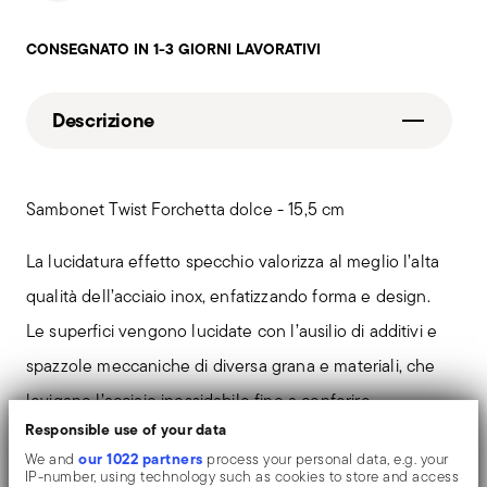
CONSEGNATO IN 1-3 GIORNI LAVORATIVI
Descrizione
Sambonet Twist Forchetta dolce - 15,5 cm
La lucidatura effetto specchio valorizza al meglio l’alta
qualità dell’acciaio inox, enfatizzando forma e design.
Le superfici vengono lucidate con l’ausilio di additivi e
spazzole meccaniche di diversa grana e materiali, che
levigano l’acciaio inossidabile fino a conferire
Responsible use of your data
un’elevata lucentezza. L’oggetto si arricchisce di riflessi
our 1022 partners
We and
process your personal data, e.g. your
che lo rendono ancora più prezioso.
IP-number, using technology such as cookies to store and access