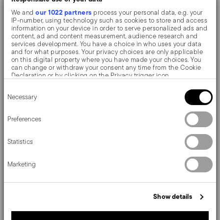
risplendono con un eccezionale e duraturo effetto
our 1022 partners
We and
process your personal data, e.g. your
specchio.
IP-number, using technology such as cookies to store and access
information on your device in order to serve personalized ads and
content, ad and content measurement, audience research and
services development. You have a choice in who uses your data
Baroque by Sambonet. Dall'originale barocco
and for what purposes. Your privacy choices are only applicable
on this digital property where you have made your choices. You
piemontese, la collezione di posate conserva
can change or withdraw your consent any time from the Cookie
Declaration or by clicking on the Privacy trigger icon.
l'eleganza formale ed il sofisticato "bon ton". Realizzata
Consent
If you allow, we would also like to:
in alpacca, una lega rame-zinco-nichel, con placcatura
Necessary
Selection
Collect information about your geographical location
which can be accurate to within several meters
in argento tramite elettrolisi (EPNS), che valorizza i
Identify your device by actively scanning it for specific
Preferences
characteristics (fingerprinting)
raffinati decori e dettagli.
Find out more about how your personal data is processed and set
Statistics
details section
your preferences in the
.
We use cookies to personalise content and ads, to provide social
Marketing
media features and to analyse our traffic. We also share
Dettagli
information about your use of our site with our social media,
advertising and analytics partners who may combine it with other
Sambonet
information that you’ve provided to them or that they’ve collected
Dimensioni
Show details
from your use of their services.
Baroque EPNS
Alpacca
18,00 cm