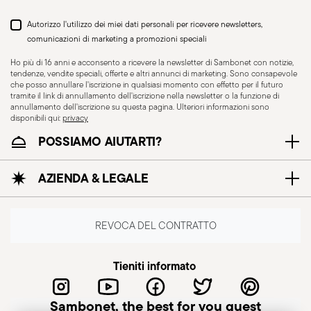
Autorizzo l'utilizzo dei miei dati personali per ricevere newsletters,
comunicazioni di marketing a promozioni speciali
Ho più di 16 anni e acconsento a ricevere la newsletter di Sambonet con notizie,
Adatto al lavaggio in
tendenze, vendite speciali, offerte e altri annunci di marketing. Sono consapevole
lavastoviglie
che posso annullare l'iscrizione in qualsiasi momento con effetto per il futuro
tramite il link di annullamento dell'iscrizione nella newsletter o la funzione di
annullamento dell'iscrizione su questa pagina. Ulteriori informazioni sono
disponibili qui:
privacy
CUTLERY - La posateria deve essere utilizzata e
POSSIAMO AIUTARTI?
maneggiata con attenzione, si riportano di
seguito alcune indicazioni per un utilizzo sicuro.
AZIENDA & LEGALE
Uso appropriato: Ogni pezzo di posateria è
progettato per un uso specifico. Non utilizzare la
posateria per scopi impropri. Integrità: Verificare
REVOCA DEL CONTRATTO
che la posateria non presenti difetti, come manici
allentati, crepe o altre rotture. Una posateria
Tieniti informato
danneggiata potrebbe risultare pericolosa
durante l'uso, soprattutto se la parte
Sambonet, the best for you guest