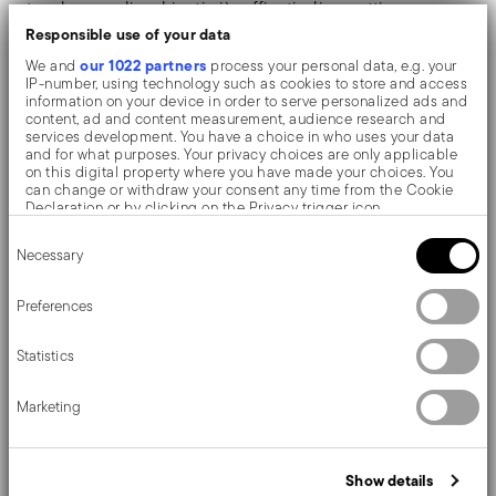
tavole e negli ambienti più raffinati, gli oggetti
Responsible use of your data
risplendono con un eccezionale e duraturo effetto
our 1022 partners
We and
process your personal data, e.g. your
specchio.
IP-number, using technology such as cookies to store and access
information on your device in order to serve personalized ads and
content, ad and content measurement, audience research and
services development. You have a choice in who uses your data
Sambonet Baguette ha viaggiato per più un secolo -
and for what purposes. Your privacy choices are only applicable
on this digital property where you have made your choices. You
come modello ufficiale - a bordo dei treni della
can change or withdraw your consent any time from the Cookie
Declaration or by clicking on the Privacy trigger icon.
prestigiosa Wagon Lits e ancora oggi porta in tavola la
Consent
If you allow, we would also like to:
raffinatezza della Belle Epoque. Realizzata in alpacca,
Necessary
Selection
Collect information about your geographical location
una lega rame-zinco-nichel, con placcatura in argento
which can be accurate to within several meters
Identify your device by actively scanning it for specific
Preferences
tramite elettrolisi (EPNS), che valorizza i raffinati decori
characteristics (fingerprinting)
Find out more about how your personal data is processed and set
e dettagli.
Statistics
details section
your preferences in the
.
We use cookies to personalise content and ads, to provide social
Marketing
media features and to analyse our traffic. We also share
information about your use of our site with our social media,
advertising and analytics partners who may combine it with other
Dettagli
information that you’ve provided to them or that they’ve collected
Show details
from your use of their services.