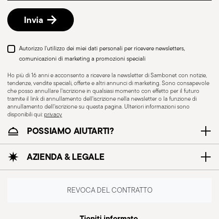
Reso gratuito entro 30 giorni
dalla data di
spedizione/fatturazione seguendo la procedura
Invia
indicata nella pagina
Politica di reso
.
Autorizzo l'utilizzo dei miei dati personali per ricevere newsletters,
comunicazioni di marketing a promozioni speciali
Ho più di 16 anni e acconsento a ricevere la newsletter di Sambonet con notizie,
Adatto al lavaggio in
tendenze, vendite speciali, offerte e altri annunci di marketing. Sono consapevole
lavastoviglie
che posso annullare l'iscrizione in qualsiasi momento con effetto per il futuro
tramite il link di annullamento dell'iscrizione nella newsletter o la funzione di
annullamento dell'iscrizione su questa pagina. Ulteriori informazioni sono
disponibili qui:
privacy
CUTLERY - La posateria deve essere utilizzata e
POSSIAMO AIUTARTI?
maneggiata con attenzione, si riportano di
seguito alcune indicazioni per un utilizzo sicuro.
AZIENDA & LEGALE
Uso appropriato: Ogni pezzo di posateria è
progettato per un uso specifico. Non utilizzare la
posateria per scopi impropri. Integrità: Verificare
REVOCA DEL CONTRATTO
che la posateria non presenti difetti, come manici
allentati, crepe o altre rotture. Una posateria
Tieniti informato