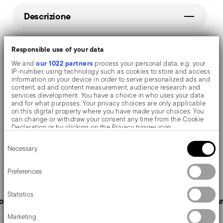
Descrizione
Responsible use of your data
Paderno Coltelli Giapponesi Coltello tako sashimi
our 1022 partners
We and
process your personal data, e.g. your
IP-number, using technology such as cookies to store and access
information on your device in order to serve personalized ads and
content, ad and content measurement, audience research and
Dettagli
services development. You have a choice in who uses your data
and for what purposes. Your privacy choices are only applicable
Paderno
on this digital property where you have made your choices. You
Dimensioni
can change or withdraw your consent any time from the Cookie
Coltelli Giapponesi
Declaration or by clicking on the Privacy trigger icon.
Tako Sashimi
Handle lenght: 15 cm Blade
Consent
Spedizione e resi
If you allow, we would also like to:
Acciaio inox, Legno
width: 2,7 cm
Necessary
Selection
Collect information about your geographical location
Acciaio
1,4000 dm³
which can be accurate to within several meters
Spedizione gratuita
per ordini superiori a €69,90
Services
18283-27_vg
Identify your device by actively scanning it for specific
Preferences
Footer
(Italia, UE e Svizzera), €89,90 (DK, FI, SI, SE) o £135
characteristics (fingerprinting)
2003
(Regno Unito). Dettagli completi nella pagina
Find out more about how your personal data is processed and set
1
Statistics
details section
your preferences in the
.
Spedizioni
.
o gratuiti
Servizio clienti dedicato
Pagam
Liscia
Spedizione veloce
: per prodotti disponibili in
We use cookies to personalise content and ads, to provide social
Marketing
media features and to analyse our traffic. We also share
magazzino, la spedizione standard richiede