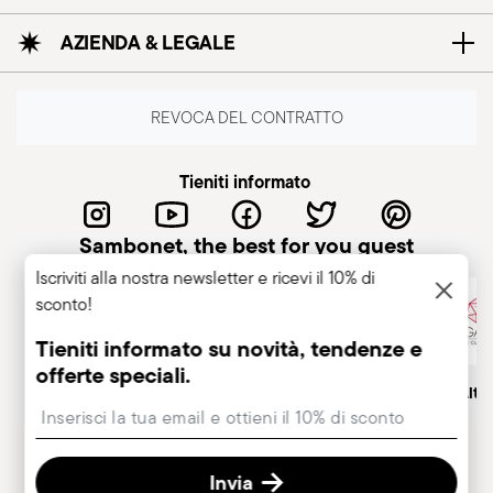
AZIENDA & LEGALE
REVOCA DEL CONTRATTO
Tieniti informato
Sambonet, the best for you guest
Iscriviti alla nostra newsletter e ricevi il 10% di
sconto!
Tieniti informato su novità, tendenze e
offerte speciali.
Azienda italiana
Marchio Storico, dal 1856
Socio Alt
Insert your email to register for the newsletters
Invia