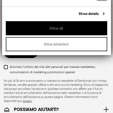
information about your use of our site with our social media,
generalmente 1–3 giorni lavorativi.
advertising and analytics partners who may combine it with other
information that you’ve provided to them or that they’ve collected
Spedizione tracciabile
: una volta spedito l’ordine,
Show details
from your use of their services.
Tieniti informato su novità, tendenze e offerte
riceverai un link di tracciamento per monitorare la
speciali.
consegna.
Allow all
Punto di ritiro
: in Italia è disponibile la consegna
Insert your email to register for the newsletters
presso Punto di Ritiro, selezionabile al checkout.
Reso gratuito entro 30 giorni
dalla data di
Allow selection
spedizione/fatturazione seguendo la procedura
Invia
indicata nella pagina
Politica di reso
.
Autorizzo l'utilizzo dei miei dati personali per ricevere newsletters,
comunicazioni di marketing a promozioni speciali
Ho più di 16 anni e acconsento a ricevere la newsletter di Sambonet con notizie,
tendenze, vendite speciali, offerte e altri annunci di marketing. Sono consapevole
che posso annullare l'iscrizione in qualsiasi momento con effetto per il futuro
tramite il link di annullamento dell'iscrizione nella newsletter o la funzione di
annullamento dell'iscrizione su questa pagina. Ulteriori informazioni sono
disponibili qui:
privacy
POSSIAMO AIUTARTI?