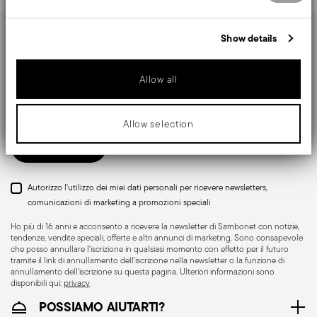
information about your use of our site with our social media,
generalmente 1–3 giorni lavorativi.
advertising and analytics partners who may combine it with other
information that you’ve provided to them or that they’ve collected
Spedizione tracciabile
: una volta spedito l’ordine,
Show details
from your use of their services.
Tieniti informato su novità, tendenze e offerte
riceverai un link di tracciamento per monitorare la
speciali.
consegna.
Allow all
Punto di ritiro
: in Italia è disponibile la consegna
Insert your email to register for the newsletters
presso Punto di Ritiro, selezionabile al checkout.
Reso gratuito entro 30 giorni
dalla data di
Allow selection
spedizione/fatturazione seguendo la procedura
Invia
indicata nella pagina
Politica di reso
.
Autorizzo l'utilizzo dei miei dati personali per ricevere newsletters,
comunicazioni di marketing a promozioni speciali
Ho più di 16 anni e acconsento a ricevere la newsletter di Sambonet con notizie,
tendenze, vendite speciali, offerte e altri annunci di marketing. Sono consapevole
che posso annullare l'iscrizione in qualsiasi momento con effetto per il futuro
tramite il link di annullamento dell'iscrizione nella newsletter o la funzione di
annullamento dell'iscrizione su questa pagina. Ulteriori informazioni sono
disponibili qui:
privacy
POSSIAMO AIUTARTI?