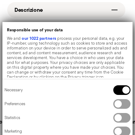
Descrizione
Responsible use of your data
Paderno Coltelli Giapponesi Coltello sashimi
our 1022 partners
We and
process your personal data, e.g. your
IP-number, using technology such as cookies to store and access
information on your device in order to serve personalized ads and
content, ad and content measurement, audience research and
Dettagli
services development. You have a choice in who uses your data
and for what purposes. Your privacy choices are only applicable
Paderno
on this digital property where you have made your choices. You
Dimensioni
can change or withdraw your consent any time from the Cookie
Coltelli Giapponesi
Declaration or by clicking on the Privacy trigger icon.
Yanagi Sashimi
Lunghezza manico: 15 cm
Consent
Spedizione e resi
If you allow, we would also like to:
Acciaio inox, Legno
Larghezza lama: 2,7 cm
Necessary
Selection
Collect information about your geographical location
Acciaio
1,2000 dm³
which can be accurate to within several meters
Spedizione gratuita
per ordini superiori a €69,90
Services
18284-21_vg
Identify your device by actively scanning it for specific
Preferences
Footer
(Italia, UE e Svizzera), €89,90 (DK, FI, SI, SE) o £135
characteristics (fingerprinting)
2003
(Regno Unito). Dettagli completi nella pagina
Find out more about how your personal data is processed and set
1
Statistics
details section
your preferences in the
.
Spedizioni
.
o gratuiti
Servizio clienti dedicato
Pagam
Spedizione veloce
: per prodotti disponibili in
We use cookies to personalise content and ads, to provide social
Marketing
media features and to analyse our traffic. We also share
magazzino, la spedizione standard richiede