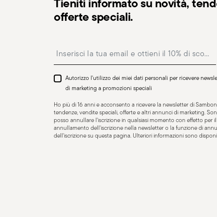
Tieniti informato su novità, ten
Adatto al lavaggio in
Adatto a piastra ad 
lavastoviglie
offerte speciali.
Insert your email to register for the newsletters
Adatto a piastra in
Adatto a fornello
Autorizzo l'utilizzo dei miei dati personali per ricevere news
vetroceramica
di marketing a promozioni speciali
Ho più di 16 anni e acconsento a ricevere la newsletter di Sambone
tendenze, vendite speciali, offerte e altri annunci di marketing. 
posso annullare l'iscrizione in qualsiasi momento con effetto per il f
annullamento dell'iscrizione nella newsletter o la funzione di an
COOKWARE - L’uso improprio degli articoli può causare les
dell'iscrizione su questa pagina. Ulteriori informazioni sono disponib
intorno, è quindi fondamentale utilizzarli esclusivament
progettati. Per garantire un uso sicuro delle pentole, 
essenziali raccomandazioni. Non bisogna mai surriscal
danneggiarsi o diventare pericolosamente calda, con il r
verificare che il manico sia ben saldo e che non si surri
è consigliabile usare guanti da cucina. Per evitare danni