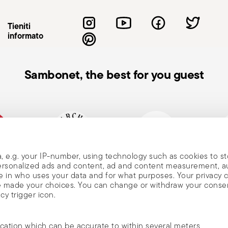
e al calore, evitando quelli in metallo.
 ai vapori caldi che possono fuoriuscire
Tieniti
ciare una pentola incustodita sul fuoco,
informato
ro fuoriuscire e provocare incendi. È
 una superficie stabile e piana, per
 pentole calde, è essenziale usare presine
Sambonet, the best for you guest
occare manici o superfici calde a mani nude.
dicazioni del produttore, evitando spugne
tiaderente. Inoltre, non bisogna mai
ate, per evitare crepe o danni strutturali.
o delle pentole, verificando l’eventuale
re sempre le istruzioni d’uso e
, e.g. your IP-number, using technology such as cookies to s
liana
Marchio Storico, dal 1856
Socio Altagamma
Ecovad
 personalized ads and content, ad and content measurement, 
 in who uses your data and for what purposes. Your privacy 
ave made your choices. You can change or withdraw your conse
cy trigger icon.
ia
ocation which can be accurate to within several meters
cazioni di