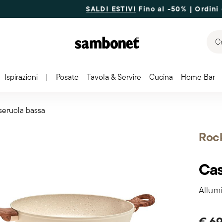
SALDI ESTIVI
Fino al -50% | Ordini dal 7 al 16
Ce
Ispirazioni
|
Posate
Tavola & Servire
Cucina
Home Bar
seruola bassa
Rock
Cas
Allumi
€ 6