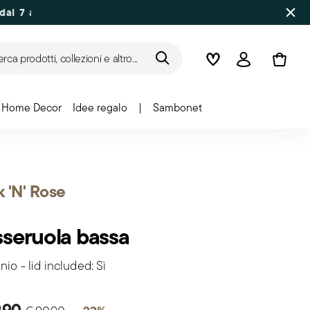
 agosto: spedizioni dal 17 agosto
rca prodotti, collezioni e altro...
Wishlist
Accedi
Home Decor
Idee regalo
|
Sambonet
 'N' Rose
seruola bassa
nio - lid included: Sì
Price reduced from
to
9,90