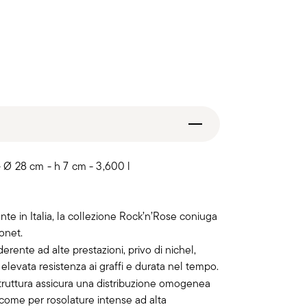
Ø 28 cm - h 7 cm - 3,600 l
nte in Italia, la collezione Rock’n’Rose coniuga
onet.
derente ad alte prestazioni, privo di nichel,
elevata resistenza ai graffi e durata nel tempo.
truttura assicura una distribuzione omogenea
ì come per rosolature intense ad alta