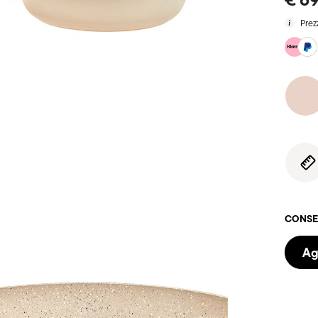
Prez
CONSEG
Ag