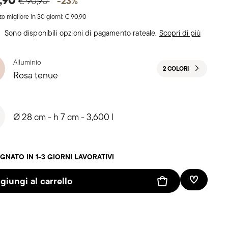
-23%
€ 90,90
zo migliore in 30 giorni:
€ 90,90
Sono disponibili opzioni di pagamento rateale.
Scopri di più
Alluminio
2 COLORI
Rosa tenue
Ø 28 cm - h 7 cm - 3,600 l
NATO IN 1-3 GIORNI LAVORATIVI
giungi al carrello
Lista des