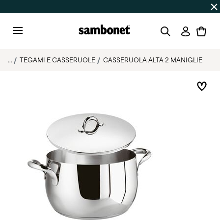
SALDI ESTIVI
Fino al -50% | Ordini dal 7 al 16 agosto: spe
Accedi
Menu
...
TEGAMI E CASSERUOLE
CASSERUOLA ALTA 2 MANIGLIE
List