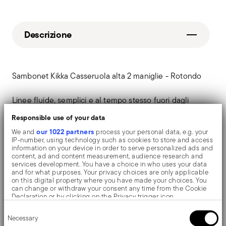
Descrizione
Sambonet Kikka Casseruola alta 2 maniglie - Rotondo
Linee fluide, semplici e al tempo stesso fuori dagli
schemi. Le pentole Kikka ripropongono per le cucine di
Responsible use of your data
our 1022 partners
ogni casa il fascino della tradizione e del focolare
We and
process your personal data, e.g. your
IP-number, using technology such as cookies to store and access
domestico.
information on your device in order to serve personalized ads and
content, ad and content measurement, audience research and
services development. You have a choice in who uses your data
and for what purposes. Your privacy choices are only applicable
on this digital property where you have made your choices. You
can change or withdraw your consent any time from the Cookie
Dettagli
Declaration or by clicking on the Privacy trigger icon.
Consent
If you allow, we would also like to:
Sambonet
Necessary
Selection
Dimensioni
Collect information about your geographical location
Kikka