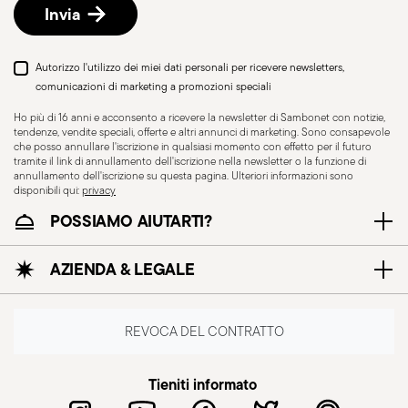
spedizione/fatturazione seguendo la procedura
Invia
indicata nella pagina
Politica di reso
.
Autorizzo l'utilizzo dei miei dati personali per ricevere newsletters,
comunicazioni di marketing a promozioni speciali
Ho più di 16 anni e acconsento a ricevere la newsletter di Sambonet con notizie,
tendenze, vendite speciali, offerte e altri annunci di marketing. Sono consapevole
che posso annullare l'iscrizione in qualsiasi momento con effetto per il futuro
tramite il link di annullamento dell'iscrizione nella newsletter o la funzione di
annullamento dell'iscrizione su questa pagina. Ulteriori informazioni sono
disponibili qui:
privacy
POSSIAMO AIUTARTI?
AZIENDA & LEGALE
REVOCA DEL CONTRATTO
Resistente al lavaggio
Adatto al forno
in lavastoviglie
Tieniti informato