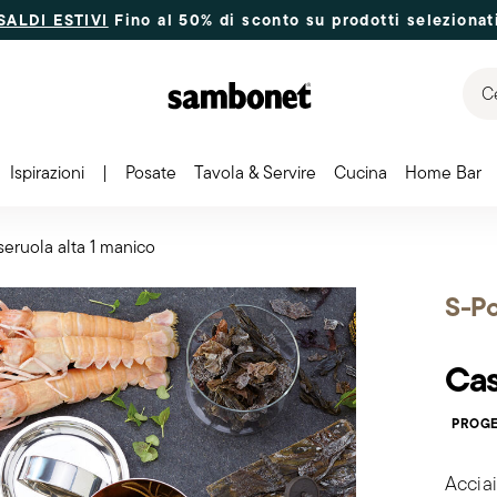
SALDI ESTIVI
Fino al 50% di sconto su prodotti selezionat
Ce
Ispirazioni
|
Posate
Tavola & Servire
Cucina
Home Bar
eruola alta 1 manico
S-Po
Cas
PROGE
Acciai