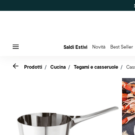
Saldi Estivi
Novità
Best Seller
Menu
Go back
Prodotti
Cucina
Tegami e casseruole
Cass