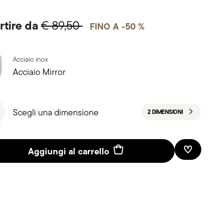
rtire da
€ 89,50
FINO A -50 %
Acciaio inox
Acciaio Mirror
Scegli una dimensione
2 DIMENSIONI
Aggiungi al carrello
Lista des