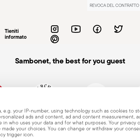
REVOCA DEL CONTRATTO
ioni all’utilizzatore o a chi gli sta
e per lo scopo per cui sono stati
è importante seguire alcune semplici ma
Tieniti
dare una pentola vuota, poiché potrebbe
informato
ischio di ustioni o incendi. È necessario
scaldi durante la cottura; in caso contrario,
 al rivestimento antiaderente, è preferibile
Sambonet, the best for you guest
e al calore, evitando quelli in metallo.
 ai vapori caldi che possono fuoriuscire
ciare una pentola incustodita sul fuoco,
ro fuoriuscire e provocare incendi. È
 una superficie stabile e piana, per
 pentole calde, è essenziale usare presine
, e.g. your IP-number, using technology such as cookies to s
occare manici o superfici calde a mani nude.
liana
Marchio Storico, dal 1856
Socio Altagamma
Ecovad
 personalized ads and content, ad and content measurement, 
dicazioni del produttore, evitando spugne
 in who uses your data and for what purposes. Your privacy 
ave made your choices. You can change or withdraw your conse
tiaderente. Inoltre, non bisogna mai
cy trigger icon.
ate, per evitare crepe o danni strutturali.