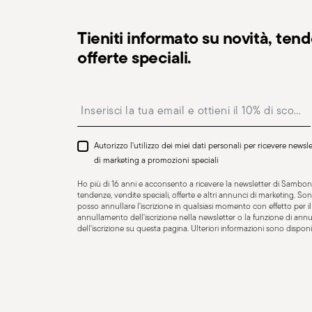
Tieniti informato su novità, ten
offerte speciali.
Insert your email to register for the newsletters
Resistente al lavaggio in
Adatto a piastra ad 
Autorizzo l'utilizzo dei miei dati personali per ricevere news
lavastoviglie
di marketing a promozioni speciali
Ho più di 16 anni e acconsento a ricevere la newsletter di Sambone
tendenze, vendite speciali, offerte e altri annunci di marketing. 
posso annullare l'iscrizione in qualsiasi momento con effetto per il f
annullamento dell'iscrizione nella newsletter o la funzione di an
dell'iscrizione su questa pagina. Ulteriori informazioni sono disponib
Adatto a piastra in
Adatto a fornello
vetroceramica