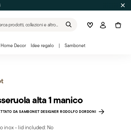
i
rca prodotti, collezioni e altro...
Wishlist
Accedi
Home Decor
Idee regalo
|
Sambonet
t
seruola alta 1 manico
TTATO DA SAMBONET DESIGNER RODOLFO DORDONI
o inox - lid included: No