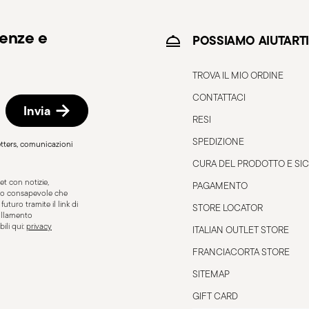
denze e
POSSIAMO AIUTARTI
TROVA IL MIO ORDINE
CONTATTACI
Invia
RESI
induzione
Adatto a piastra elettrica
SPEDIZIONE
letters, comunicazioni
CURA DEL PRODOTTO E SI
t con notizie,
PAGAMENTO
Sono consapevole che
uturo tramite il link di
STORE LOCATOR
nullamento
ili qui:
privacy
ITALIAN OUTLET STORE
 a gas
FRANCIACORTA STORE
SITEMAP
GIFT CARD