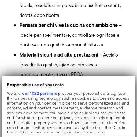
rapida, rosolatura impeccabile e risultati costanti,
ricetta dopo ricetta
Pensata per chi vive la cucina con ambizione
–
Ideale per sperimentare, controllare ogni fase e
puntare a una qualità sempre all’altezza
Materiali sicuri e ad alte prestazioni
– Acciaio
inox di alta qualità, igienico, atossico e
completamente privo di PFOA
Progettata e realizzata in Italia
– Dove tecnologia
Responsible use of your data
our 1022 partners
We and
process your personal data, e.g. your
avanzata e cultura del design Sambonet si
IP-number, using technology such as cookies to store and access
information on your device in order to serve personalized ads and
incontrano
content, ad and content measurement, audience research and
services development. You have a choice in who uses your data
Funzionalità orientata alla performance
– Manici
and for what purposes. Your privacy choices are only applicable
on this digital property where you have made your choices. You
resistenti al calore, bordo salvagoccia, utilizzo in
can change or withdraw your consent any time from the Cookie
Declaration or by clicking on the Privacy trigger icon.
forno e compatibilità con tutti i piani cottura,