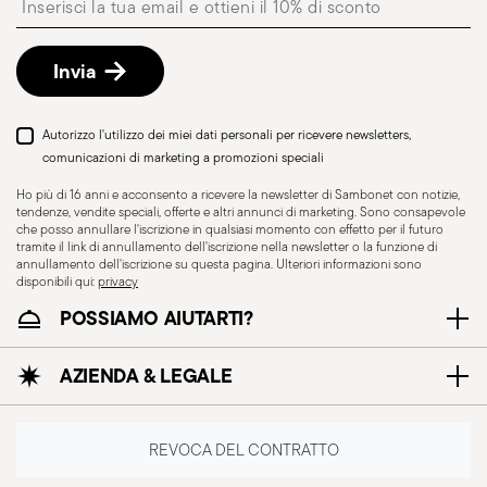
presso Punto di Ritiro, selezionabile al checkout.
Reso gratuito entro 30 giorni
dalla data di
spedizione/fatturazione seguendo la procedura
Invia
indicata nella pagina
Politica di reso
.
Autorizzo l'utilizzo dei miei dati personali per ricevere newsletters,
comunicazioni di marketing a promozioni speciali
Ho più di 16 anni e acconsento a ricevere la newsletter di Sambonet con notizie,
tendenze, vendite speciali, offerte e altri annunci di marketing. Sono consapevole
che posso annullare l'iscrizione in qualsiasi momento con effetto per il futuro
tramite il link di annullamento dell'iscrizione nella newsletter o la funzione di
annullamento dell'iscrizione su questa pagina. Ulteriori informazioni sono
disponibili qui:
privacy
POSSIAMO AIUTARTI?
AZIENDA & LEGALE
REVOCA DEL CONTRATTO
Resistente al lavaggio
Adatto al forno
in lavastoviglie