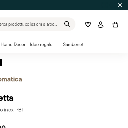
SALDI ESTIVI
Fino al -50% | Ordini dal 7 al 1
rca prodotti, collezioni e altro...
Wishlist
Accedi
Home Decor
Idee regalo
|
Sambonet
omatica
etta
o inox, PBT
90