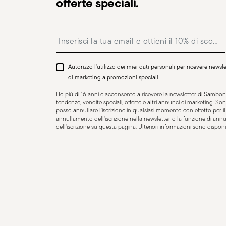
offerte speciali.
Insert your email to register for the newsletters
Adatto al lavaggio in
Autorizzo l'utilizzo dei miei dati personali per ricevere news
lavastoviglie
di marketing a promozioni speciali
Ho più di 16 anni e acconsento a ricevere la newsletter di Sambone
tendenze, vendite speciali, offerte e altri annunci di marketing. 
posso annullare l'iscrizione in qualsiasi momento con effetto per il f
annullamento dell'iscrizione nella newsletter o la funzione di an
UTENSILS - Gli utensili da cucina, sebbene essenziali p
dell'iscrizione su questa pagina. Ulteriori informazioni sono disponib
essere utilizzati con attenzione per garantire la sicure
informazioni di sicurezza generali per l’uso di utensili 
progettato per uno scopo specifico, quindi è importante 
pensato. Manutenzione degli utensili: tenere gli utens
smussate, manici rotti o utensili danneggiati possono c
riporre gli utensili in modo sicuro, lontano dalla port
essere in grado di utilizzarli correttamente. Utilizzare s