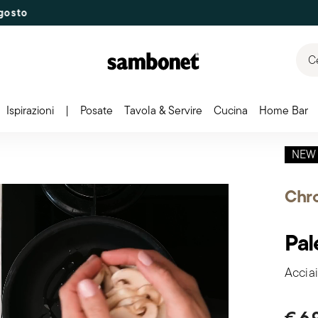
Ce
Ispirazioni
|
Posate
Tavola & Servire
Cucina
Home Bar
NEW
Chr
Pal
Acciai
€ 6,