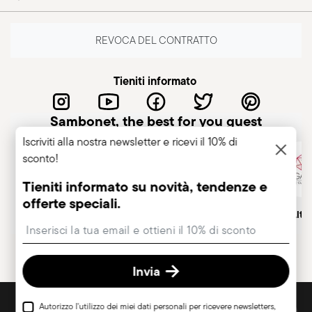
REVOCA DEL CONTRATTO
Tieniti informato
Sambonet, the best for you guest
Iscriviti alla nostra newsletter e ricevi il 10% di
sconto!
Tieniti informato su novità, tendenze e
offerte speciali.
Azienda italiana
Marchio Storico, dal 1856
Socio Alt
Insert your email to register for the newsletters
Invia
SCOPRI TUTTI I NOSTRI BRAND
Autorizzo l'utilizzo dei miei dati personali per ricevere newsletters,