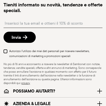
Tieniti informato su novità, tendenze e offerte
riceverai un link di tracciamento per monitorare la
speciali.
consegna.
Punto di ritiro
: in Italia è disponibile la consegna
Insert your email to register for the newsletters
presso Punto di Ritiro, selezionabile al checkout.
Reso gratuito entro 30 giorni
dalla data di
spedizione/fatturazione seguendo la procedura
Invia
indicata nella pagina
Politica di reso
.
Autorizzo l'utilizzo dei miei dati personali per ricevere newsletters,
comunicazioni di marketing a promozioni speciali
Ho più di 16 anni e acconsento a ricevere la newsletter di Sambonet con notizie,
tendenze, vendite speciali, offerte e altri annunci di marketing. Sono consapevole
che posso annullare l'iscrizione in qualsiasi momento con effetto per il futuro
tramite il link di annullamento dell'iscrizione nella newsletter o la funzione di
annullamento dell'iscrizione su questa pagina. Ulteriori informazioni sono
disponibili qui:
privacy
POSSIAMO AIUTARTI?
AZIENDA & LEGALE