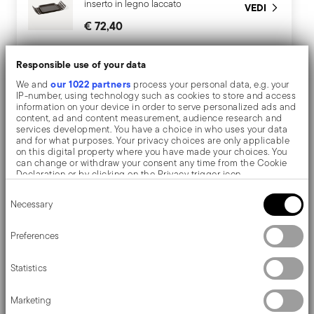
inserto in legno laccato
VEDI
€ 72,40
Radici
Responsible use of your data
Vassoio piccolo con
our 1022 partners
We and
process your personal data, e.g. your
inserto in legno laccato
VEDI
IP-number, using technology such as cookies to store and access
€ 72,40
information on your device in order to serve personalized ads and
content, ad and content measurement, audience research and
services development. You have a choice in who uses your data
and for what purposes. Your privacy choices are only applicable
on this digital property where you have made your choices. You
can change or withdraw your consent any time from the Cookie
Descrizione
Declaration or by clicking on the Privacy trigger icon.
Consent
If you allow, we would also like to:
Necessary
Selection
Collect information about your geographical location
which can be accurate to within several meters
Sambonet Radici Inserto per vassoio - Rettangolare -
Identify your device by actively scanning it for specific
Preferences
characteristics (fingerprinting)
19,8 cm x 16,2 cm
Find out more about how your personal data is processed and set
Statistics
details section
your preferences in the
.
Ispirati al design geometrico degli anni Settanta, gli
We use cookies to personalise content and ads, to provide social
Marketing
media features and to analyse our traffic. We also share
elementi di Radici aggiungono bellezza alla tavola.
information about your use of our site with our social media,