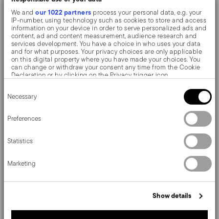
risplendono con un eccezionale e duraturo effetto
our 1022 partners
We and
process your personal data, e.g. your
specchio.
IP-number, using technology such as cookies to store and access
information on your device in order to serve personalized ads and
content, ad and content measurement, audience research and
services development. You have a choice in who uses your data
Baroque by Sambonet. Dall'originale barocco
and for what purposes. Your privacy choices are only applicable
on this digital property where you have made your choices. You
piemontese, la collezione di posate conserva
can change or withdraw your consent any time from the Cookie
Declaration or by clicking on the Privacy trigger icon.
l'eleganza formale ed il sofisticato "bon ton". Realizzata
Consent
If you allow, we would also like to:
in alpacca, una lega rame-zinco-nichel, con placcatura
Necessary
Selection
Collect information about your geographical location
which can be accurate to within several meters
in argento tramite elettrolisi (EPNS), che valorizza i
Identify your device by actively scanning it for specific
Preferences
characteristics (fingerprinting)
raffinati decori e dettagli.
Find out more about how your personal data is processed and set
Statistics
details section
your preferences in the
.
We use cookies to personalise content and ads, to provide social
Marketing
media features and to analyse our traffic. We also share
Dettagli
information about your use of our site with our social media,
advertising and analytics partners who may combine it with other
Sambonet
information that you’ve provided to them or that they’ve collected
Dimensioni
Show details
from your use of their services.
Baroque EPNS
Alpacca
18,00 cm