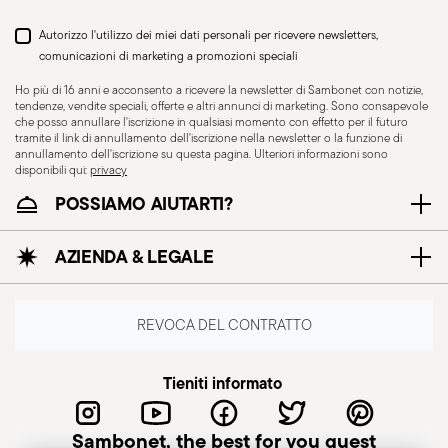
Autorizzo l'utilizzo dei miei dati personali per ricevere newsletters,
comunicazioni di marketing a promozioni speciali
Ho più di 16 anni e acconsento a ricevere la newsletter di Sambonet con notizie,
Adatto al lavaggio in
tendenze, vendite speciali, offerte e altri annunci di marketing. Sono consapevole
lavastoviglie
che posso annullare l'iscrizione in qualsiasi momento con effetto per il futuro
tramite il link di annullamento dell'iscrizione nella newsletter o la funzione di
annullamento dell'iscrizione su questa pagina. Ulteriori informazioni sono
disponibili qui:
privacy
CUTLERY - La posateria deve essere utilizzata e
POSSIAMO AIUTARTI?
maneggiata con attenzione, si riportano di
seguito alcune indicazioni per un utilizzo sicuro.
AZIENDA & LEGALE
Uso appropriato: Ogni pezzo di posateria è
progettato per un uso specifico. Non utilizzare la
posateria per scopi impropri. Integrità: Verificare
REVOCA DEL CONTRATTO
che la posateria non presenti difetti, come manici
allentati, crepe o altre rotture. Una posateria
Tieniti informato
danneggiata potrebbe risultare pericolosa
durante l'uso, soprattutto se la parte
Sambonet, the best for you guest