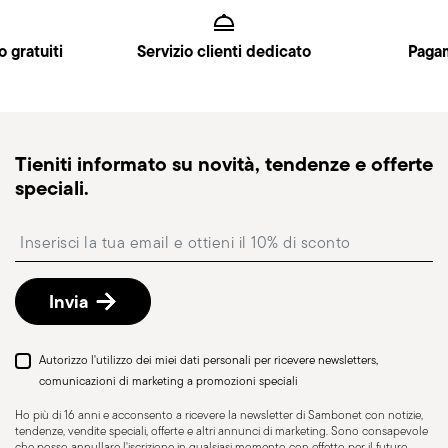
Manico Cavo Orfèvre
(Regno Unito). Dettagli completi nella pagina
6
Spedizioni
.
o gratuiti
Servizio clienti dedicato
Pagam
Spedizione veloce
: per prodotti disponibili in
magazzino, la spedizione standard richiede
generalmente 1–3 giorni lavorativi.
Spedizione tracciabile
: una volta spedito l’ordine,
Tieniti informato su novità, tendenze e offerte
riceverai un link di tracciamento per monitorare la
speciali.
consegna.
Punto di ritiro
: in Italia è disponibile la consegna
Insert your email to register for the newsletters
presso Punto di Ritiro, selezionabile al checkout.
Reso gratuito entro 30 giorni
dalla data di
spedizione/fatturazione seguendo la procedura
Invia
indicata nella pagina
Politica di reso
.
Autorizzo l'utilizzo dei miei dati personali per ricevere newsletters,
comunicazioni di marketing a promozioni speciali
Ho più di 16 anni e acconsento a ricevere la newsletter di Sambonet con notizie,
Resistente al lavaggio
tendenze, vendite speciali, offerte e altri annunci di marketing. Sono consapevole
in lavastoviglie
che posso annullare l'iscrizione in qualsiasi momento con effetto per il futuro