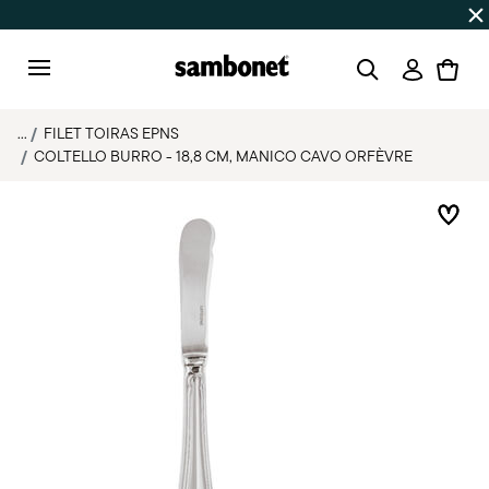
SALDI ESTIVI
Fino al -50% | Ordini dal 7 al 16 agosto: spe
Accedi
Menu
...
FILET TOIRAS EPNS
COLTELLO BURRO - 18,8 CM, MANICO CAVO ORFÈVRE
List