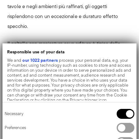
tavole e negli ambienti più raffinati, gli oggetti
risplendono con un eccezionale e duraturo effetto
specchio.
Il coltello con manicatura cava orfèvre è tipica delle
Responsible use of your data
collezione di posate più pregiate. La lama viene
our 1022 partners
We and
process your personal data, e.g. your
accoppiata al manico mediante l’inserimento di un
IP-number, using technology such as cookies to store and access
information on your device in order to serve personalized ads and
pasta cementizia speciale di riempimento che
content, ad and content measurement, audience research and
services development. You have a choice in who uses your data
conferisce al coltello un equilibrio ottimale. Si tratta di
and for what purposes. Your privacy choices are only applicable
on this digital property where you have made your choices. You
un processo artigianale che ancora oggi avviene
can change or withdraw your consent any time from the Cookie
Declaration or by clicking on the Privacy trigger icon.
interamente realizzato a mano.
Consent
If you allow, we would also like to:
Necessary
Selection
Collect information about your geographical location
Nelle posate Filet Toiras si incontrano il raffinato
which can be accurate to within several meters
Identify your device by actively scanning it for specific
Preferences
barocco-piemontese e lo stile inglese post-
characteristics (fingerprinting)
Find out more about how your personal data is processed and set