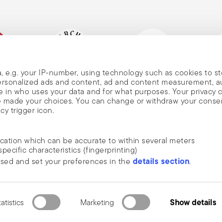
so, i coltelli vanno riposti con la lama
rsone. È essenziale usarli su superfici
Non devono mai essere lasciati incustoditi e
urante il lavaggio, è importante
o con la lama e, se necessario, usando
tello su materiali troppo duri, per non
, e.g. your IP-number, using technology such as cookies to s
pre con la lama rivolta verso il basso per
liana
Marchio Storico, dal 1856
Socio Altagamma
Ecovad
 personalized ads and content, ad and content measurement, 
 in who uses your data and for what purposes. Your privacy 
ave made your choices. You can change or withdraw your conse
cy trigger icon.
ia
ocation which can be accurate to within several meters
cazioni di
specific characteristics (fingerprinting)
SCOPRI TUTTI I NOSTRI BRAND
details section
ssed and set your preferences in the
.
e, tendenze,
Bellezza e funzionalità per la tua casa
osso annullare
ide social media features and to analyse our traffic. We also
nullamento
 media, advertising and analytics partners who may combine it 
 questa
 Tutti i diritti riservati.
Termini e condizioni generali
Privacy & Policy Cookie
e collected from your use of their services.
Show details
atistics
Marketing
2.3.8