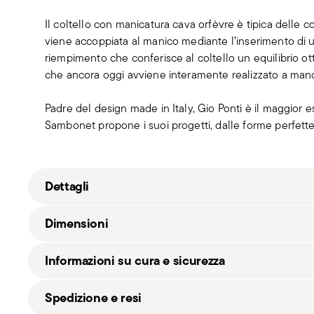
Il coltello con manicatura cava orfèvre è tipica delle c
viene accoppiata al manico mediante l’inserimento di u
riempimento che conferisce al coltello un equilibrio ott
che ancora oggi avviene interamente realizzato a man
Padre del design made in Italy, Gio Ponti è il maggior e
Sambonet propone i suoi progetti, dalle forme perfette
Dettagli
Sambonet
Dimensioni
Gio Ponti
Acciaio inox
Informazioni su cura e sicurezza
Acciaio satinato
52260-84
3,30 kg
Spedizione e resi
8014808658204
31,80 cm
2015