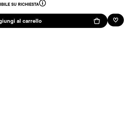
IBILE SU RICHIESTA
iungi al carrello
Lista des