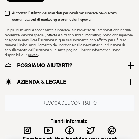
tenere gli utensili sempre in buone condizioni.
Lame smussate, manici rotti o utensili
Autorizzo l'utilizzo dei miei dati personali per ricevere newsletters,
danneggiati possono causare incidenti.
comunicazioni di marketing a promozioni speciali
Conservazione sicura: riporre gli utensili in modo
Ho più di 16 anni e acconsento a ricevere la newsletter di Sambonet con notizie,
sicuro, lontano dalla portata di bambini o
tendenze, vendite speciali, offerte e altri annunci di marketing. Sono consapevole
che posso annullare l'iscrizione in qualsiasi momento con effetto per il futuro
persone che potrebbero non essere in grado di
tramite il link di annullamento dell'iscrizione nella newsletter o la funzione di
utilizzarli correttamente. Utilizzare supporti o
annullamento dell'iscrizione su questa pagina. Ulteriori informazioni sono
disponibili qui:
privacy
contenitori appositi per evitare che gli utensili
POSSIAMO AIUTARTI?
possano cadere o causare infortuni. Attenzione
durante l’uso: utilizzare sempre gli utensili con la
AZIENDA & LEGALE
dovuta attenzione, concentrandosi sulla loro
maneggevolezza e sul loro posizionamento.
Evitare utensili danneggiati: non utilizzare utensili
REVOCA DEL CONTRATTO
con manici rotti o danneggiati, in quanto
potrebbero causare un controllo inadeguato o
Tieniti informato
portare a lesioni. Rispettare norme uso e
manutenzione