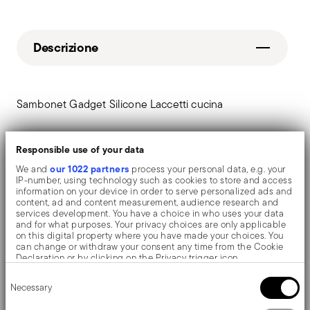
Descrizione
Sambonet Gadget Silicone Laccetti cucina
Una collezione di utensili e accessori da cucina di
Responsible use of your data
design, rifinita e realizzata in morbido silicone soft
our 1022 partners
We and
process your personal data, e.g. your
touch.
IP-number, using technology such as cookies to store and access
information on your device in order to serve personalized ads and
content, ad and content measurement, audience research and
services development. You have a choice in who uses your data
and for what purposes. Your privacy choices are only applicable
on this digital property where you have made your choices. You
Dettagli
can change or withdraw your consent any time from the Cookie
Declaration or by clicking on the Privacy trigger icon.
Sambonet
Consent
Dimensioni
If you allow, we would also like to:
Gadget Silicone
Necessary
Selection
Collect information about your geographical location
Silicone
which can be accurate to within several meters
0,8000 dm³