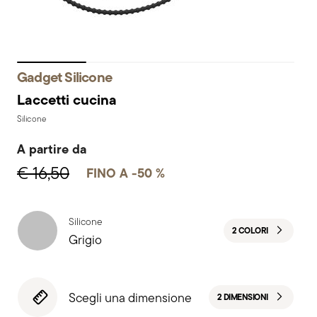
Gadget Silicone
Laccetti cucina
Silicone
A partire da
€ 16,50
FINO A -50 %
Silicone
2 COLORI
Grigio
Scegli una dimensione
2 DIMENSIONI