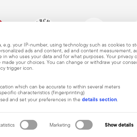
ando si trasporta il coltello: Quando si
so il basso e mai con la lama verso l'alto,
, e.g. your IP-number, using technology such as cookies to s
liana
Marchio Storico, dal 1856
Socio Altagamma
Ecovad
 personalized ads and content, ad and content measurement, 
 in who uses your data and for what purposes. Your privacy 
ave made your choices. You can change or withdraw your conse
cy trigger icon.
ia
ocation which can be accurate to within several meters
cazioni di
specific characteristics (fingerprinting)
SCOPRI TUTTI I NOSTRI BRAND
details section
ssed and set your preferences in the
.
e, tendenze,
Bellezza e funzionalità per la tua casa
osso annullare
ide social media features and to analyse our traffic. We also
nullamento
 media, advertising and analytics partners who may combine it 
 questa
 Tutti i diritti riservati.
Termini e condizioni generali
Privacy & Policy Cookie
e collected from your use of their services.
Show details
atistics
Marketing
2.3.8