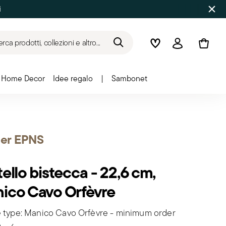
i
rca prodotti, collezioni e altro...
Wishlist
Accedi
Home Decor
Idee regalo
|
Sambonet
ier EPNS
ello bistecca - 22,6 cm,
ico Cavo Orfèvre
 type: Manico Cavo Orfèvre - minimum order