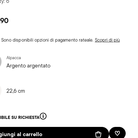
ty: 6
,90
Sono disponibili opzioni di pagamento rateale.
Scopri di più
Alpacca
Argento argentato
22,6 cm
IBILE SU RICHIESTA
iungi al carrello
Lista des