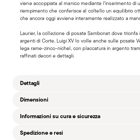
viene accoppiata al manico mediante l’inserimento di u
riempimento che conferisce al coltello un equilibrio ott
che ancora oggi avviene interamente realizzato a man
Laurier, la collezione di posate Sambonet dove trionfa i
argenti di Corte, Luigi XV lo volle anche sulle posate V
lega rame-zinco-nichel, con placcatura in argento tramit
raffinati decori e dettagli.
Dettagli
Sambonet
Dimensioni
Laurier EPNS
Alpacca
Informazioni su cura e sicurezza
Argento argentato
52380L20
22,60 cm
Spedizione e resi
8014808932304
160 gr
2015