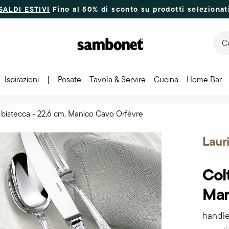
SALDI ESTIVI
Fino al 50% di sconto su prodotti selezionat
Ce
Ispirazioni
|
Posate
Tavola & Servire
Cucina
Home Bar
 bistecca - 22,6 cm, Manico Cavo Orfèvre
Laur
Colt
Man
handle