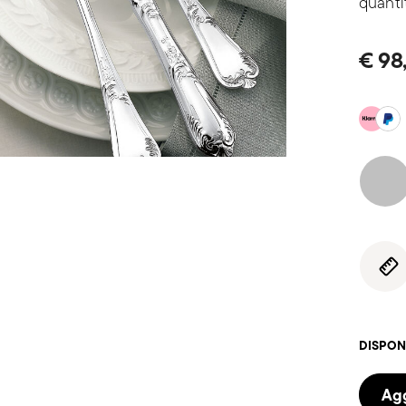
quanti
€ 98
DISPON
Agg