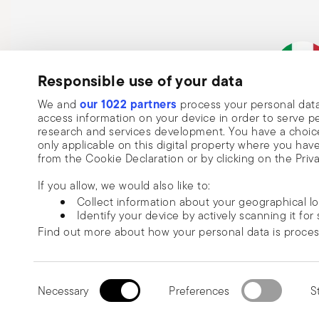
alla lama o aumentare il rischio di ferirsi. Attenzione qu
porta un coltello, tenerlo sempre con la lama rivolta ver
per evitare ferite accidentali.
Responsible use of your data
Iscriviti alla nostra newsletter e ricevi il 10% di sconto!
our 1022 partners
We and
process your personal data
Tieniti informato su novità, tendenze e
Azienda ita
access information on your device in order to serve
research and services development. You have a choice
offerte speciali.
only applicable on this digital property where you h
from the Cookie Declaration or by clicking on the Priva
Insert your email to register for the newsletters
Inv
If you allow, we would also like to:
Collect information about your geographical l
Autorizzo l'utilizzo dei miei dati personali per ricevere newsletters, comuni
Identify your device by actively scanning it for 
marketing a promozioni speciali
Find out more about how your personal data is proce
Ho più di 16 anni e acconsento a ricevere la newsletter di Sambonet con notizi
vendite speciali, offerte e altri annunci di marketing. Sono consapevole che p
We use cookies to personalise content and ads, to prov
l'iscrizione in qualsiasi momento con effetto per il futuro tramite il link di an
information about your use of our site with our social
Leggi di più
Consent
dell'iscrizione nella newsletter o la funzione di annullamento dell'iscrizione su
© 2026 Sambonet Paderno Industrie S.p.A.
information that you’ve provided to them or that they’v
Necessary
Preferences
St
Selection
pagina. Ulteriori informazioni sono disponibili qui:
privacy