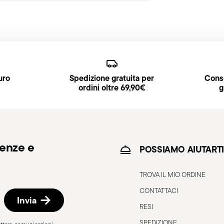
ia, UE e Svizzera), €89,90 (DK, FI, SI, SE) o
edizioni
.
zino, la spedizione standard richiede
iceverai un link di tracciamento per monitorare
uro
Spedizione gratuita per
Conse
sso Punto di Ritiro, selezionabile al checkout.
ordini oltre 69,90€
g
ne/fatturazione seguendo la procedura indicata
denze e
POSSIAMO AIUTARTI
TROVA IL MIO ORDINE
CONTATTACI
Invia
RESI
SPEDIZIONE