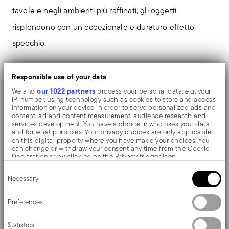
tavole e negli ambienti più raffinati, gli oggetti
risplendono con un eccezionale e duraturo effetto
specchio.
Il coltello con manicatura cava orfèvre è tipica delle
Responsible use of your data
collezione di posate più pregiate. La lama viene
our 1022 partners
We and
process your personal data, e.g. your
IP-number, using technology such as cookies to store and access
accoppiata al manico mediante l’inserimento di un
information on your device in order to serve personalized ads and
content, ad and content measurement, audience research and
pasta cementizia speciale di riempimento che
services development. You have a choice in who uses your data
and for what purposes. Your privacy choices are only applicable
conferisce al coltello un equilibrio ottimale. Si tratta di
on this digital property where you have made your choices. You
can change or withdraw your consent any time from the Cookie
un processo artigianale che ancora oggi avviene
Declaration or by clicking on the Privacy trigger icon.
interamente realizzato a mano.
Consent
If you allow, we would also like to:
Necessary
Selection
Collect information about your geographical location
which can be accurate to within several meters
Baroque by Sambonet. Dall'originale barocco
Identify your device by actively scanning it for specific
Preferences
characteristics (fingerprinting)
piemontese, la collezione di posate conserva
Find out more about how your personal data is processed and set
Statistics
details section
your preferences in the
.