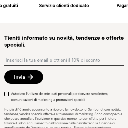
Spedizioni
.
o gratuiti
Servizio clienti dedicato
Pagam
Spedizione veloce
: per prodotti disponibili in
magazzino, la spedizione standard richiede
generalmente 1–3 giorni lavorativi.
Spedizione tracciabile
: una volta spedito l’ordine,
Tieniti informato su novità, tendenze e offerte
riceverai un link di tracciamento per monitorare la
speciali.
consegna.
Punto di ritiro
: in Italia è disponibile la consegna
Insert your email to register for the newsletters
presso Punto di Ritiro, selezionabile al checkout.
Reso gratuito entro 30 giorni
dalla data di
spedizione/fatturazione seguendo la procedura
Invia
indicata nella pagina
Politica di reso
.
Autorizzo l'utilizzo dei miei dati personali per ricevere newsletters,
comunicazioni di marketing a promozioni speciali
Ho più di 16 anni e acconsento a ricevere la newsletter di Sambonet con notizie,
Resistente al lavaggio
tendenze, vendite speciali, offerte e altri annunci di marketing. Sono consapevole
in lavastoviglie
che posso annullare l'iscrizione in qualsiasi momento con effetto per il futuro
tramite il link di annullamento dell'iscrizione nella newsletter o la funzione di
annullamento dell'iscrizione su questa pagina. Ulteriori informazioni sono