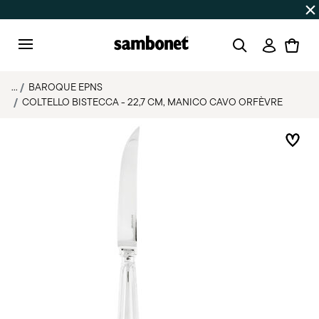
SALDI ESTIVI
Fino al 50% di sconto su prodotti selezionat
Accedi
Menu
...
BAROQUE EPNS
COLTELLO BISTECCA - 22,7 CM, MANICO CAVO ORFÈVRE
List