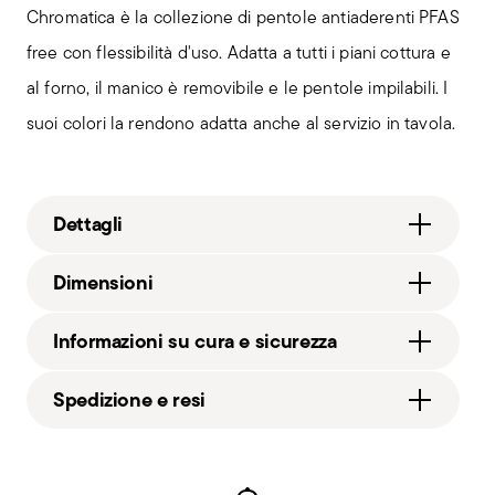
Chromatica è la collezione di pentole antiaderenti PFAS
free con flessibilità d'uso. Adatta a tutti i piani cottura e
al forno, il manico è removibile e le pentole impilabili. I
suoi colori la rendono adatta anche al servizio in tavola.
Dettagli
Sambonet
Dimensioni
Chromatica
Bachelite
18,00 cm
Informazioni su cura e sicurezza
Nero
5,00 cm
51064-AA
220 gr
Spedizione e resi
8014808366710
5,00 cm
2026
5,00 cm
Spedizione gratuita
per ordini superiori a €69,90
1
Services
23,00 cm
Footer
(Italia, UE e Svizzera), €89,90 (DK, FI, SI, SE) o £135
Rotondo
220 gr