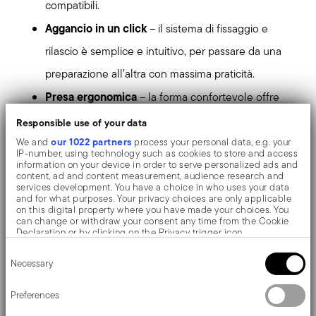
compatibili.
Aggancio in un click
– il sistema di fissaggio e
rilascio è semplice e intuitivo, per passare da una
preparazione all’altra con massima praticità.
Presa ergonomica
– la forma confortevole offre
una presa sicura e piacevole durante l’uso
Responsible use of your data
quotidiano in cucina.
our 1022 partners
We and
process your personal data, e.g. your
IP-number, using technology such as cookies to store and access
Pinza protettiva
– aggancia saldamente il corpo
information on your device in order to serve personalized ads and
content, ad and content measurement, audience research and
pentola senza rovinare il rivestimento antiaderente,
services development. You have a choice in who uses your data
and for what purposes. Your privacy choices are only applicable
preservando estetica e funzionalità.
on this digital property where you have made your choices. You
can change or withdraw your consent any time from the Cookie
Resistente e affidabile
– progettato con una
Declaration or by clicking on the Privacy trigger icon.
Consent
capacità di carico adeguata agli utilizzi in cucina,
If you allow, we would also like to:
Necessary
Selection
Collect information about your geographical location
assicura praticità e sicurezza nella movimentazione
which can be accurate to within several meters
Identify your device by actively scanning it for specific
Preferences
delle pentole.
characteristics (fingerprinting)