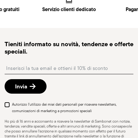
(Regno Unito). Dettagli completi nella pagina
0,6000 dm³
Spedizioni
.
o gratuiti
Servizio clienti dedicato
Pagam
Spedizione veloce
: per prodotti disponibili in
magazzino, la spedizione standard richiede
generalmente 1–3 giorni lavorativi.
Spedizione tracciabile
: una volta spedito l’ordine,
Tieniti informato su novità, tendenze e offerte
riceverai un link di tracciamento per monitorare la
speciali.
consegna.
Punto di ritiro
: in Italia è disponibile la consegna
Insert your email to register for the newsletters
presso Punto di Ritiro, selezionabile al checkout.
Reso gratuito entro 30 giorni
dalla data di
spedizione/fatturazione seguendo la procedura
Invia
indicata nella pagina
Politica di reso
.
Adatto al lavaggio in
lavastoviglie
Autorizzo l'utilizzo dei miei dati personali per ricevere newsletters,
comunicazioni di marketing a promozioni speciali
COOKWARE - L’uso improprio degli articoli può
Ho più di 16 anni e acconsento a ricevere la newsletter di Sambonet con notizie,
tendenze, vendite speciali, offerte e altri annunci di marketing. Sono consapevole
causare lesioni all’utilizzatore o a chi gli sta
che posso annullare l'iscrizione in qualsiasi momento con effetto per il futuro
tramite il link di annullamento dell'iscrizione nella newsletter o la funzione di
intorno, è quindi fondamentale utilizzarli